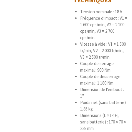
TECHNIQUES
Tension nominale : 18 V
Fréquence d’impact : V1 =
1 600 cps/min, V2 = 2 200
cps/min, V3 = 2 700
cps/min
Vitesse à vide : V1 = 1 500
tr/min, V2 = 2 000 tr/min,
V3 = 2 500 tr/min
Couple de serrage
maximal : 900 Nm
Couple de desserrage
maximal : 1 180 Nm
Dimension de l’embout :
1"
Poids net (sans batterie) :
1,85 kg
Dimensions (L × l × H,
sans batterie) : 170 × 76 ×
228 mm