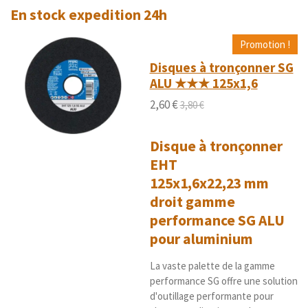
t
t
t
t
t
y
En stock expedition 24h
u
o
o
o
o
o
e
a
r
i
i
i
i
i
t
l
Promotion !
'
i
l
l
l
l
l
Disques à tronçonner SG
é
o
e
e
e
e
e
ALU ★★★ 125x1,6
v
n
a
s
s
s
s
2,60 €
:
3,80 €
l
5
u
é
a
Disque à tronçonner
t
t
i
EHT
o
o
i
125x1,6x22,23 mm
n
l
droit gamme
e
performance SG ALU
s
pour aluminium
La vaste palette de la gamme
performance SG offre une solution
d'outillage performante pour