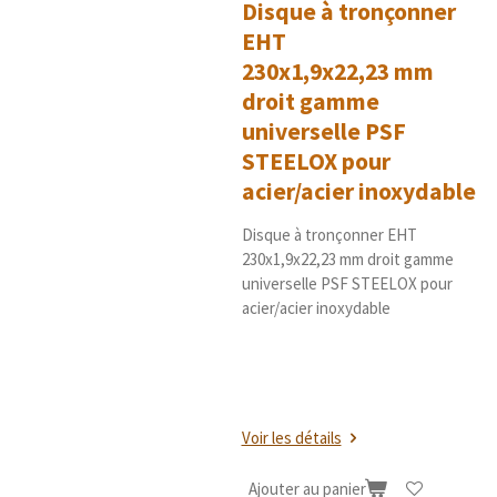
Disque à tronçonner
i
o
o
EHT
i
n
l
230x1,9x22,23 mm
e
droit gamme
s
universelle PSF
STEELOX pour
acier/acier inoxydable
Disque à tronçonner EHT
230x1,9x22,23 mm droit gamme
universelle PSF STEELOX pour
acier/acier inoxydable
Voir les détails
Ajouter au panier