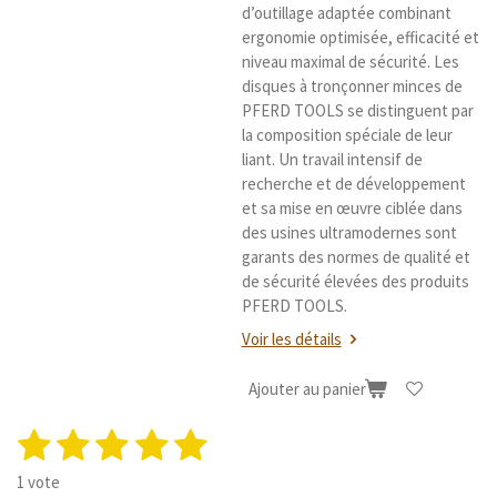
d’outillage adaptée combinant
ergonomie optimisée, efficacité et
niveau maximal de sécurité. Les
disques à tronçonner minces de
PFERD TOOLS se distinguent par
la composition spéciale de leur
liant. Un travail intensif de
recherche et de développement
et sa mise en œuvre ciblée dans
des usines ultramodernes sont
garants des normes de qualité et
de sécurité élevées des produits
PFERD TOOLS.
Voir les détails
Ajouter au panier
1
2
3
4
5
E
É
n
v
é
é
é
é
é
v
1 vote
a