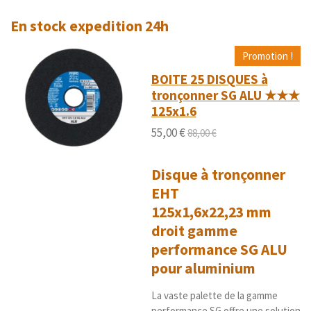
o
t
t
t
t
t
l
y
En stock expedition 24h
u
o
o
o
o
o
e
a
r
i
i
i
i
i
t
l
Promotion !
'
i
l
l
l
l
l
BOITE 25 DISQUES à
é
o
e
e
e
e
e
tronçonner SG ALU ★★★
v
n
a
125x1.6
s
s
s
s
:
l
5
55,00 €
88,00 €
u
é
a
t
t
Disque à tronçonner
i
o
o
EHT
i
n
l
125x1,6x22,23 mm
e
droit gamme
s
performance SG ALU
pour aluminium
La vaste palette de la gamme
performance SG offre une solution