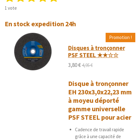
n
v
é
é
é
é
é
v
1 vote
a
o
t
t
t
t
t
l
y
En stock expedition 24h
u
o
o
o
o
o
e
a
r
i
i
i
i
i
t
l
Promotion !
'
i
l
l
l
l
l
Disques à tronçonner
é
o
e
e
e
e
e
PSF STEEL ★★☆☆
v
n
a
s
s
s
s
3,80 €
:
4,95 €
l
5
u
é
a
Disque à tronçonner
t
t
i
EH 230x3,0x22,23 mm
o
o
i
à moyeu déporté
n
l
gamme universelle
e
PSF STEEL pour acier
s
Cadence de travail rapide
grâce à une capacité de