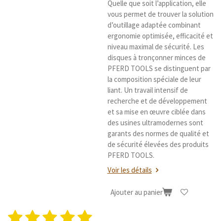
Quelle que soit l’application, elle
vous permet de trouver la solution
d’outillage adaptée combinant
ergonomie optimisée, efficacité et
niveau maximal de sécurité. Les
disques à tronçonner minces de
PFERD TOOLS se distinguent par
la composition spéciale de leur
liant. Un travail intensif de
recherche et de développement
et sa mise en œuvre ciblée dans
des usines ultramodernes sont
garants des normes de qualité et
de sécurité élevées des produits
PFERD TOOLS.
Voir les détails
Ajouter au panier
1
2
3
4
5
E
É