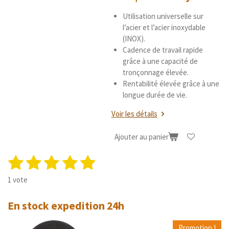
Utilisation universelle sur
l’acier et l’acier inoxydable
(INOX).
Cadence de travail rapide
grâce à une capacité de
tronçonnage élevée.
Rentabilité élevée grâce à une
longue durée de vie.
Voir les détails
Ajouter au panier
1
2
3
4
5
E
É
n
v
é
é
é
é
é
v
1 vote
a
o
t
t
t
t
t
l
y
En stock expedition 24h
u
o
o
o
o
o
e
a
r
i
i
i
i
i
t
l
Promotion !