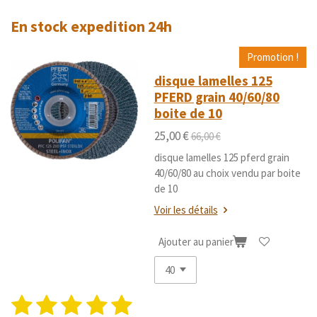
o
t
t
t
t
t
l
y
En stock expedition 24h
u
o
o
o
o
o
e
a
r
i
i
i
i
i
t
l
Promotion !
'
i
l
l
l
l
l
disque lamelles 125
é
o
e
e
e
e
e
PFERD grain 40/60/80
v
n
a
boite de 10
s
s
s
s
:
l
5
25,00 €
66,00 €
u
é
a
disque lamelles 125 pferd grain
t
t
40/60/80 au choix vendu par boite
i
o
de 10
o
i
n
Voir les détails
l
e
Ajouter au panier
s
1
2
3
4
5
E
É
n
v