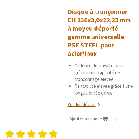
u
é
a
Disque à tronçonner
t
t
i
EH 230x3,0x22,23 mm
o
o
i
à moyeu déporté
n
l
gamme universelle
e
PSF STEEL pour
s
acier/inox
Cadence de travail rapide
grâce à une capacité de
tronçonnage élevée.
Rentabilité élevée grâce à une
longue durée de vie.
Voir les détails
Ajouter au panier
1
2
3
4
5
E
É
n