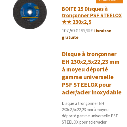
'
i
l
l
l
l
l
BOITE 25 Disques à
é
o
e
e
e
e
e
tronçonner PSF STEELOX
v
n
a
★★ 230x2,5
s
s
s
s
:
l
5
107,50 €
189,90 €
Livraison
u
é
a
gratuite
t
t
i
o
o
Disque à tronçonner
i
n
EH 230x2,5x22,23 mm
l
e
à moyeu déporté
s
gamme universelle
PSF STEELOX pour
acier/acier inoxydable
Disque à tronçonner EH
230x2,5x22,23 mm à moyeu
déporté gamme universelle PSF
STEELOX pour acier/acier