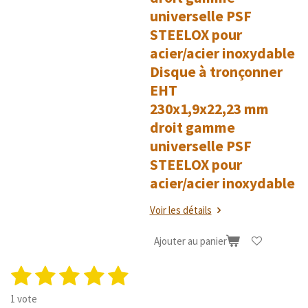
universelle PSF
STEELOX pour
acier/acier inoxydable
Disque à tronçonner
EHT
230x1,9x22,23 mm
droit gamme
universelle PSF
STEELOX pour
acier/acier inoxydable
Voir les détails
Ajouter au panier
1
2
3
4
5
E
É
n
v
é
é
é
é
é
v
1 vote
a