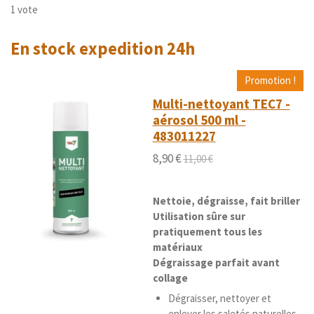
é
é
é
é
é
v
1 vote
a
o
t
t
t
t
t
l
y
u
En stock expedition 24h
o
o
o
o
o
e
a
r
i
i
i
i
i
t
l
Promotion !
'
i
l
l
l
l
l
é
Multi-nettoyant TEC7 -
o
e
e
e
e
e
v
aérosol 500 ml -
n
a
483011227
s
s
s
s
:
l
5
u
8,90 €
11,00 €
é
a
t
t
i
o
Nettoie, dégraisse, fait briller
o
i
Utilisation sûre sur
n
l
pratiquement tous les
e
matériaux
s
Dégraissage parfait avant
collage
Dégraisser, nettoyer et
enlever les saletés naturelles.