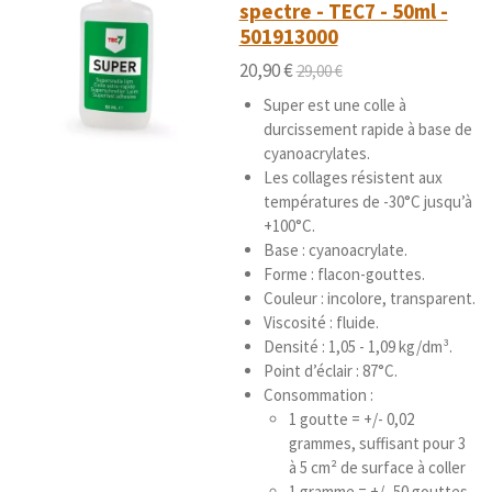
spectre - TEC7 - 50ml -
é
a
t
501913000
t
i
o
20,90 €
29,00 €
o
i
n
Super est une colle à
l
durcissement rapide à base de
e
cyanoacrylates.
s
Les collages résistent aux
températures de -30°C jusqu’à
+100°C.
Base : cyanoacrylate.
Forme : flacon-gouttes.
Couleur : incolore, transparent.
Viscosité : fluide.
Densité : 1,05 - 1,09 kg/dm³.
Point d’éclair : 87°C.
Consommation :
1 goutte = +/- 0,02
grammes, suffisant pour 3
à 5 cm² de surface à coller
1 gramme = +/- 50 gouttes