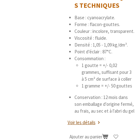
S
TECHNIQUES
Base : cyanoacrylate.
Forme : flacon-gouttes.
Couleur : incolore, transparent.
Viscosité : fluide.
Densité : 1,05 - 1,09 kg/dm³.
Point d’éclair : 87°C.
Consommation :
1 goutte = +/- 0,02
grammes, suffisant pour 3
à 5 cm² de surface à coller
1 gramme = +/- 50 gouttes
Conservation : 12 mois dans
son emballage d'origine fermé,
au frais, au sec et à l'abri du gel
Voir les détails
Ajouter au panier