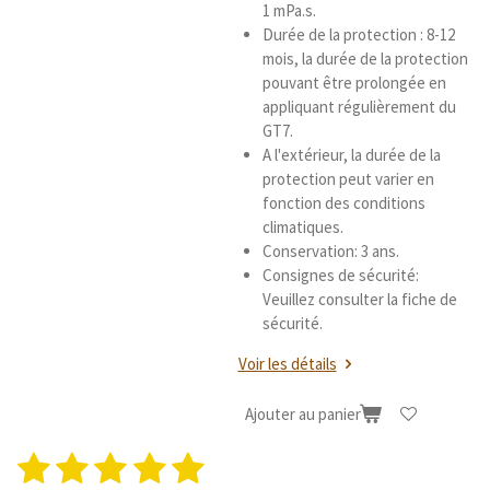
1 mPa.s.
Durée de la protection : 8-12
mois, la durée de la protection
pouvant être prolongée en
appliquant régulièrement du
GT7.
A l'extérieur, la durée de la
protection peut varier en
fonction des conditions
climatiques.
Conservation: 3 ans.
Consignes de sécurité:
Veuillez consulter la fiche de
sécurité.
Voir les détails
Ajouter au panier
1
2
3
4
5
E
É
n
v