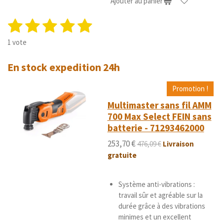
Ajouter au panier
1
2
3
4
5
E
É
n
v
é
é
é
é
é
v
1 vote
a
o
t
t
t
t
t
l
y
En stock expedition 24h
u
o
o
o
o
o
e
a
r
i
i
i
i
i
t
l
Promotion !
'
i
l
l
l
l
l
Multimaster sans fil AMM
é
o
e
e
e
e
e
700 Max Select FEIN sans
v
n
a
batterie - 71293462000
s
s
s
s
:
l
5
253,70 €
476,09 €
Livraison
u
é
a
gratuite
t
t
i
o
o
Système anti-vibrations :
i
n
travail sûr et agréable sur la
l
durée grâce à des vibrations
e
minimes et un excellent
s