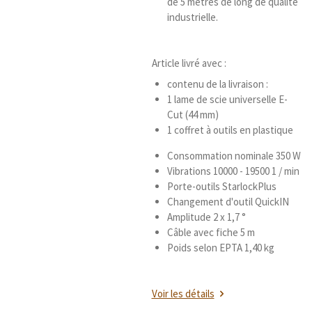
de 5 mètres de long de qualité
industrielle.
Article livré avec :
contenu de la livraison :
1 lame de scie universelle E-
Cut (44 mm)
1 coffret à outils en plastique
Consommation nominale 350 W
Vibrations 10000 - 19500 1 / min
Porte-outils StarlockPlus
Changement d'outil QuickIN
Amplitude 2 x 1,7 °
Câble avec fiche 5 m
Poids selon EPTA 1,40 kg
Voir les détails