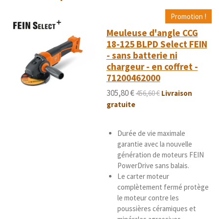
o
o
o
o
o
a
r
i
i
i
i
i
t
l
Promotion !
'
i
l
l
l
l
l
Meuleuse d'angle CCG
é
o
e
e
e
e
e
18-125 BLPD Select FEIN
v
n
a
- sans batterie ni
s
s
s
s
:
l
chargeur - en coffret -
5
u
71200462000
é
a
t
t
305,80 €
456,60 €
Livraison
i
o
gratuite
o
i
n
l
Durée de vie maximale
e
garantie avec la nouvelle
s
génération de moteurs FEIN
PowerDrive sans balais.
Le carter moteur
complètement fermé protège
le moteur contre les
poussières céramiques et