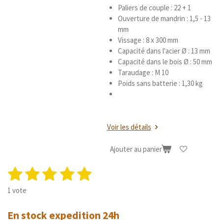
Paliers de couple : 22 + 1
Ouverture de mandrin : 1,5 - 13
mm
Vissage : 8 x 300 mm
Capacité dans l'acier Ø : 13 mm
Capacité dans le bois Ø : 50 mm
Taraudage : M 10
Poids sans batterie : 1,30 kg
Voir les détails
Ajouter au panier
1
2
3
4
5
E
É
n
v
é
é
é
é
é
v
1 vote
a
o
t
t
t
t
t
l
y
En stock expedition 24h
u
e