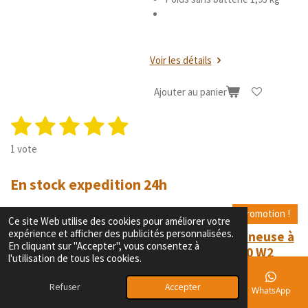
Voir les détails
Ajouter au panier
1
2
3
4
5
E
É
n
v
é
é
é
é
é
v
1 vote
a
o
t
t
t
t
t
l
y
En stock expedition 24h
u
o
o
o
o
o
e
a
r
i
i
i
i
i
t
l
Promotion !
Ce site Web utilise des cookies pour améliorer votre
'
i
l
l
l
l
l
expérience et afficher des publicités personnalisées.
Visseuse-boulonneuse à
é
o
En cliquant sur "Accepter", vous consentez à
e
e
e
e
e
choc ASCD 18-300 W2
v
l'utilisation de tous les cookies.
n
a
Select FEIN - sans
s
s
s
s
:
l
batterie ni chargeur - en
Refuser
Accepter
5
E-mail
Téléphone
Carte
Facebook
WhatsApp
u
coffret - 71150664000
é
a