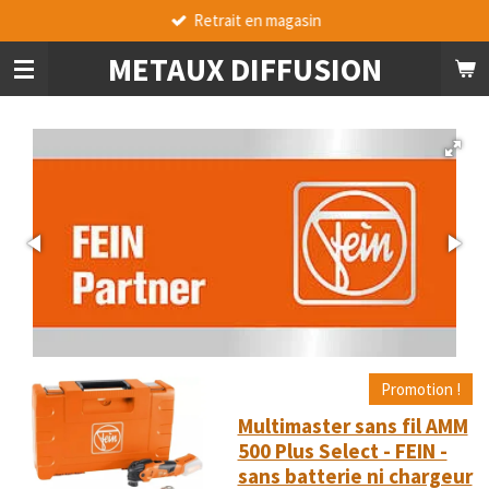
Retrait en magasin
Passer
au
METAUX DIFFUSION
contenu
principal
Promotion !
Multimaster sans fil AMM
500 Plus Select - FEIN -
sans batterie ni chargeur