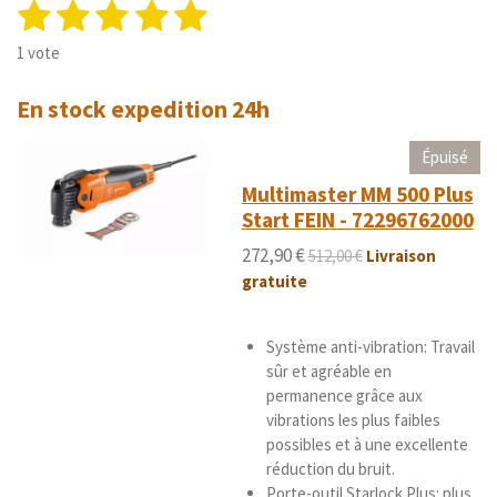
1
2
3
4
5
E
É
n
v
é
é
é
é
é
v
1 vote
a
o
t
t
t
t
t
l
y
En stock expedition 24h
u
o
o
o
o
o
e
a
r
i
i
i
i
i
t
l
Épuisé
'
i
l
l
l
l
l
Multimaster MM 500 Plus
é
o
e
e
e
e
e
Start FEIN - 72296762000
v
n
a
s
s
s
s
272,90 €
:
512,00 €
Livraison
l
5
gratuite
u
é
a
t
t
i
Système anti-vibration: Travail
o
o
sûr et agréable en
i
n
permanence grâce aux
l
vibrations les plus faibles
e
possibles et à une excellente
s
réduction du bruit.
Porte-outil Starlock Plus: plus