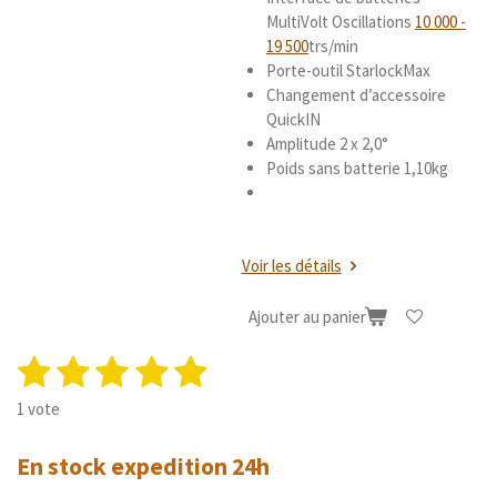
MultiVolt Oscillations
10 000 -
19 500
trs/min
Porte-outil StarlockMax
Changement d’accessoire
QuickIN
Amplitude 2 x 2,0°
Poids sans batterie 1,10kg
Voir les détails
Ajouter au panier
1
2
3
4
5
E
É
n
v
é
é
é
é
é
v
1 vote
a
o
t
t
t
t
t
l
y
En stock expedition 24h
u
o
o
o
o
o
e
a
r