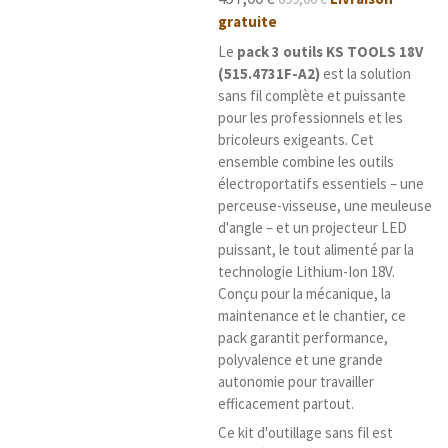
t
t
gratuite
i
o
o
Le
pack 3 outils KS TOOLS 18V
i
n
(515.4731F-A2)
est la solution
l
sans fil complète et puissante
e
pour les professionnels et les
s
bricoleurs exigeants. Cet
ensemble combine les outils
électroportatifs essentiels – une
perceuse-visseuse, une meuleuse
d'angle – et un projecteur LED
puissant, le tout alimenté par la
technologie Lithium-Ion 18V.
Conçu pour la mécanique, la
maintenance et le chantier, ce
pack garantit performance,
polyvalence et une grande
autonomie pour travailler
efficacement partout.
Ce kit d'outillage sans fil est