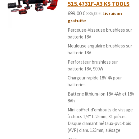
a
515.4731F-A3 KS TOOLS
s
s
s
s
:
l
5
u
699,00 €
886,00 €
Livraison
é
a
gratuite
t
t
i
Perceuse-Visseuse brushless sur
o
o
batterie 18V
i
n
l
Meuleuse angulaire brushless sur
e
batterie 18V
s
Perforateur brushless sur
batterie 18V, 900W
Chargeur rapide 18V 4A pour
batteries
Batterie lithium-ion 18V 4Ah et 18V
8Ah
Mini coffret d'embouts de vissage
à chocs 1/4" L.25mm, 31 pièces
Disque diamant métaux-pvc-bois
(AVR) diam. 125mm, alésage