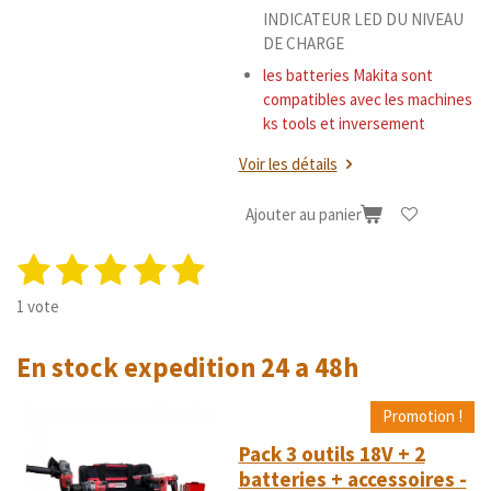
INDICATEUR LED DU NIVEAU
DE CHARGE
les batteries Makita sont
compatibles avec les machines
ks tools et inversement
Voir les détails
Ajouter au panier
1
2
3
4
5
E
É
n
v
é
é
é
é
é
v
1 vote
a
o
t
t
t
t
t
l
y
u
En stock expedition 24 a 48h
o
o
o
o
o
e
a
r
i
i
i
i
i
t
l
Promotion !
'
i
l
l
l
l
l
é
Pack 3 outils 18V + 2
o
e
e
e
e
e
v
batteries + accessoires -
n