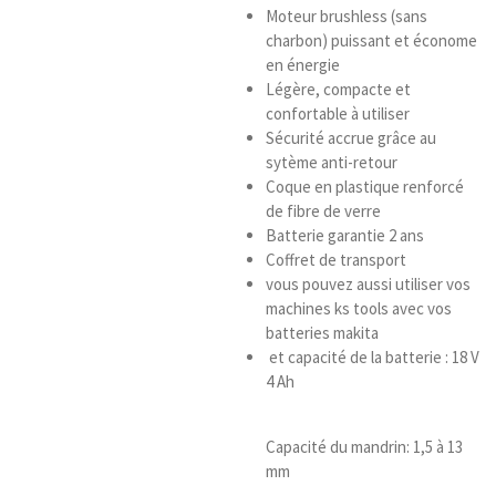
e
Moteur brushless (sans
s
charbon) puissant et économe
en énergie
Légère, compacte et
confortable à utiliser
Sécurité accrue grâce au
sytème anti-retour
Coque en plastique renforcé
de fibre de verre
Batterie garantie 2 ans
Coffret de transport
vous pouvez aussi utiliser vos
machines ks tools avec vos
batteries makita
et capacité de la batterie : 18 V
4 Ah
Capacité du mandrin: 1,5 à 13
mm