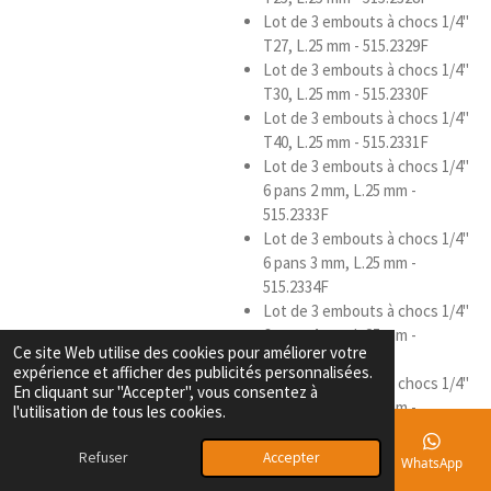
Lot de 3 embouts à chocs 1/4''
T27, L.25 mm - 515.2329F
Lot de 3 embouts à chocs 1/4''
T30, L.25 mm - 515.2330F
Lot de 3 embouts à chocs 1/4''
T40, L.25 mm - 515.2331F
Lot de 3 embouts à chocs 1/4''
6 pans 2 mm, L.25 mm -
515.2333F
Lot de 3 embouts à chocs 1/4''
6 pans 3 mm, L.25 mm -
515.2334F
Lot de 3 embouts à chocs 1/4''
6 pans 4 mm, L.25 mm -
Ce site Web utilise des cookies pour améliorer votre
515.2335F
expérience et afficher des publicités personnalisées.
Lot de 3 embouts à chocs 1/4''
En cliquant sur "Accepter", vous consentez à
6 pans 5 mm, L.25 mm -
l'utilisation de tous les cookies.
515.2336F
Lot de 3 embouts à chocs 1/4''
Refuser
Accepter
E-mail
Téléphone
Carte
Facebook
WhatsApp
6 pans 6 mm, L.25 mm -