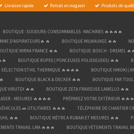
Livraison rapide
Retrait en magasin
Produits de quali
BOUTIQUE : SOUDURE-CONSOMMABLES- MACHINES 🔥🔥🔥🔥
AMME D’ASPIRATEURS🔥 🔥
BOUTIQUE MILWAUKEE 🔥🔥
NO
OUTIQUE MIRKA FRANCE 🔥🔥
BOUTIQUE: BOSCH - DREMEL 🔥
🔥
BOUTIQUE RUPES ( PONCEUSES POLISSEUSES) 🔥🔥
B
SÉLECTION STHIL THERMIQUE 🔥🔥🔥🔥
BOUTIQUE HIKOKI ( A
🔥
BOUTIQUE BLACK & DECKER 🔥🔥
BOUTIQUE FAR TOOL
UE VIRUTEX 🔥🔥
BOUTIQUE ZETA FRAISEUSE LAMELLO 🔥🔥
LASER - MESURES 🔥🔥🔥🔥
PRÉPAREZ VOTRE EXTÉRIEUR 🔥🔥
ÉHICULES 🚗 UTILITAIRES 🔥🔥🔥
TÉLÉPHONE DE CHANTIER C
UHL 🔥🔥
BOUTIQUE MÈTRE A RUBAN ET MESURES 🔥🔥
P
MENTS TRAVAIL LMA 🔥🔥🔥
BOUTIQUE VÊTEMENTS TRAVAIL B