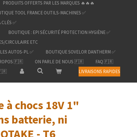
PRODUITS OFFERTS PAR LES MARQUES 🔥🔥🔥
TIQUE TOOL FRANCE OUTILS-MACHINES ✅
À CLÉS ✅
BOUTIQUE : EPI SÉCURITÉ PROTECTION HYGIÈNE ✅
ES/CIRCULAIRE ETC
LES AUTOS-PL ✅
BOUTIQUE SOVELOR DANTHERM ✅
ROPOS 🇫🇷
ON PARLE DE NOUS 🇫🇷
FAQ 🇫🇷
🇷
LIVRAISONS RAPIDES
 à chocs 18V 1"
s batterie, ni
ROTAKE - T6