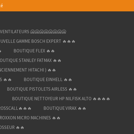
té
VENTILATEURS 🥶🥶🥶🥶🥶🥶🥶🥶
UVELLE GAMME BOSCH EXPERT 🔥🔥🔥

BOUTIQUE FLEX 🔥🔥
OUTIQUE STANLEY FATMAX 🔥🔥
NCIENNEMENT HITACHI ) 🔥🔥
S 🔥🔥
BOUTIQUE EINHELL 🔥🔥
BOUTIQUE PISTOLETS AIRLESS 🔥🔥

BOUTIQUE NETTOYEUR HP NILFISK ALTO 🔥🔥🔥🔥
ROSSCALL🔥🔥🔥
BOUTIQUE VIRAX 🔥🔥
ROXXON MICRO MACHINES 🔥🔥
OSSEUR 🔥🔥