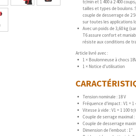
tr/min et 1 400 à 2 400 coup
tailles et types de boulons.
couple de desserrage de 2 
sur toutes les applications l
Avec un poids de 3,60 kg (s
T6 assure confort et maniabi
résiste aux conditions de tra
Article livré avec :
1 × Boulonneuse à chocs 1
1 × Notice d’utilisation
CARACTÉRIST
Tension nominale : 18 V
Fréquence d’impact : V1 = 1 
Vitesse à vide : V1 = 1 100 tr/
Couple de serrage maximal :
Couple de desserrage maxima
Dimension de l’embout : 1"