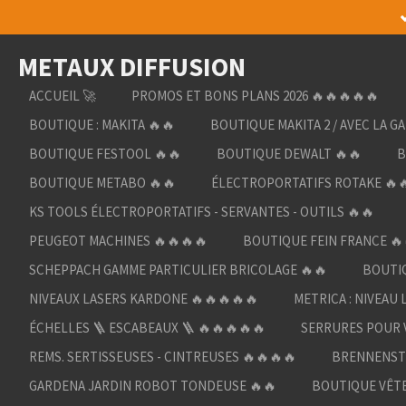
Passer
au
METAUX DIFFUSION
contenu
principal
ACCUEIL 🚀
PROMOS ET BONS PLANS 2026 🔥🔥🔥🔥🔥
BOUTIQUE : MAKITA 🔥🔥
BOUTIQUE MAKITA 2 / AVEC LA G
BOUTIQUE FESTOOL 🔥🔥
BOUTIQUE DEWALT 🔥🔥
B
BOUTIQUE METABO 🔥🔥
ÉLECTROPORTATIFS ROTAKE 🔥
KS TOOLS ÉLECTROPORTATIFS - SERVANTES - OUTILS 🔥🔥
PEUGEOT MACHINES 🔥🔥🔥🔥
BOUTIQUE FEIN FRANCE 🔥
SCHEPPACH GAMME PARTICULIER BRICOLAGE 🔥🔥
BOUTIQ
NIVEAUX LASERS KARDONE 🔥🔥🔥🔥🔥
METRICA : NIVEAU 
ÉCHELLES 🪜 ESCABEAUX 🪜 🔥🔥🔥🔥🔥
SERRURES POUR V
REMS. SERTISSEUSES - CINTREUSES 🔥🔥🔥🔥
BRENNENST
GARDENA JARDIN ROBOT TONDEUSE 🔥🔥
BOUTIQUE VÊTE