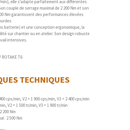
s/min), elle s’adapte parfaitement aux différentes
 Son couple de serrage maximal de 2 200 Nm et son
500 Nm garantissent des performances élevées
ourdes.
ans batterie) et une conception ergonomique, la
lité sur chantier ou en atelier. Son design robuste
vail intensives.
8V ROTAKE T6
IQUES
TECHNIQUES
400 cps/min, V2 = 1 900 cps/min, V3 = 2 400 cps/min
min, V2 = 1 500 tr/min, V3 = 1 900 tr/min
 2 200 Nm
l : 2 500 Nm