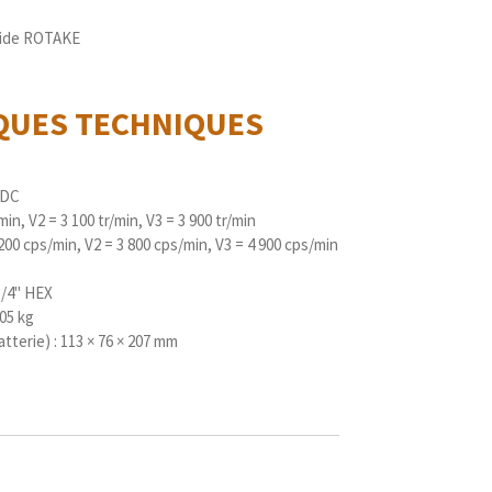
igide ROTAKE
IQUES
TECHNIQUES
 DC
min, V2 = 3 100 tr/min, V3 = 3 900 tr/min
200 cps/min, V2 = 3 800 cps/min, V3 = 4 900 cps/min
1/4" HEX
,05 kg
atterie) : 113 × 76 × 207 mm