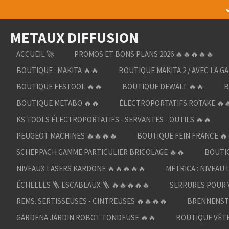
Passer
au
METAUX DIFFUSION
contenu
principal
ACCUEIL 🚀
PROMOS ET BONS PLANS 2026 🔥🔥🔥🔥🔥
BOUTIQUE : MAKITA 🔥🔥
BOUTIQUE MAKITA 2 / AVEC LA G
BOUTIQUE FESTOOL 🔥🔥
BOUTIQUE DEWALT 🔥🔥
B
BOUTIQUE METABO 🔥🔥
ÉLECTROPORTATIFS ROTAKE 🔥
KS TOOLS ÉLECTROPORTATIFS - SERVANTES - OUTILS 🔥🔥
PEUGEOT MACHINES 🔥🔥🔥🔥
BOUTIQUE FEIN FRANCE 🔥
SCHEPPACH GAMME PARTICULIER BRICOLAGE 🔥🔥
BOUTIQ
NIVEAUX LASERS KARDONE 🔥🔥🔥🔥🔥
METRICA : NIVEAU 
ÉCHELLES 🪜 ESCABEAUX 🪜 🔥🔥🔥🔥🔥
SERRURES POUR V
REMS. SERTISSEUSES - CINTREUSES 🔥🔥🔥🔥
BRENNENST
GARDENA JARDIN ROBOT TONDEUSE 🔥🔥
BOUTIQUE VÊTE