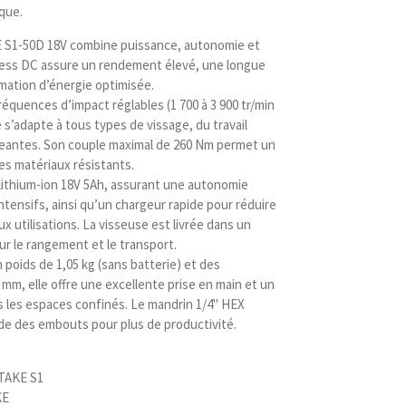
ique.
 S1-50D 18V combine puissance, autonomie et
less DC assure un rendement élevé, une longue
ation d’énergie optimisée.
réquences d’impact réglables (1 700 à 3 900 tr/min
le s’adapte à tous types de vissage, du travail
igeantes. Son couple maximal de 260 Nm permet un
es matériaux résistants.
s lithium-ion 18V 5Ah, assurant une autonomie
ntensifs, ainsi qu’un chargeur rapide pour réduire
x utilisations. La visseuse est livrée dans un
ur le rangement et le transport.
poids de 1,05 kg (sans batterie) et des
 mm, elle offre une excellente prise en main et un
 les espaces confinés. Le mandrin 1/4" HEX
e des embouts pour plus de productivité.
OTAKE S1
KE