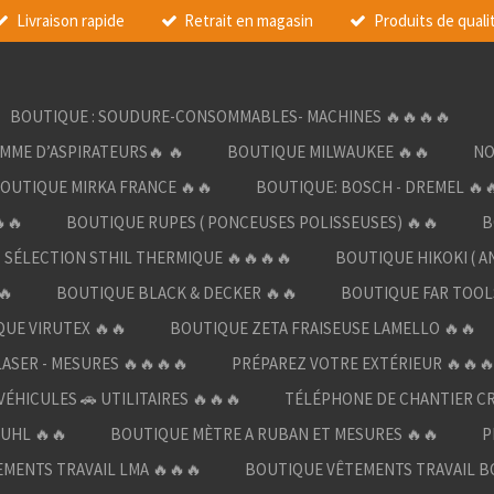
Livraison rapide
Retrait en magasin
Produits de quali
BOUTIQUE : SOUDURE-CONSOMMABLES- MACHINES 🔥🔥🔥🔥
AMME D’ASPIRATEURS🔥 🔥
BOUTIQUE MILWAUKEE 🔥🔥
NO
OUTIQUE MIRKA FRANCE 🔥🔥
BOUTIQUE: BOSCH - DREMEL 🔥
🔥
BOUTIQUE RUPES ( PONCEUSES POLISSEUSES) 🔥🔥
B
SÉLECTION STHIL THERMIQUE 🔥🔥🔥🔥
BOUTIQUE HIKOKI ( A
🔥
BOUTIQUE BLACK & DECKER 🔥🔥
BOUTIQUE FAR TOOL
UE VIRUTEX 🔥🔥
BOUTIQUE ZETA FRAISEUSE LAMELLO 🔥🔥
LASER - MESURES 🔥🔥🔥🔥
PRÉPAREZ VOTRE EXTÉRIEUR 🔥🔥
ÉHICULES 🚗 UTILITAIRES 🔥🔥🔥
TÉLÉPHONE DE CHANTIER C
UHL 🔥🔥
BOUTIQUE MÈTRE A RUBAN ET MESURES 🔥🔥
P
MENTS TRAVAIL LMA 🔥🔥🔥
BOUTIQUE VÊTEMENTS TRAVAIL B