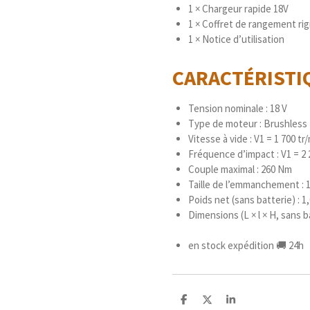
1 × Chargeur rapide 18V
1 × Coffret de rangement r
1 × Notice d’utilisation
CARACTÉRIST
Tension nominale : 18 V
Type de moteur : Brushless
Vitesse à vide : V1 = 1 700 tr/
Fréquence d’impact : V1 = 2 
Couple maximal : 260 Nm
Taille de l’emmanchement : 
Poids net (sans batterie) : 1
Dimensions (L × l × H, sans b
en stock expédition 🚚 24h
P
P
P