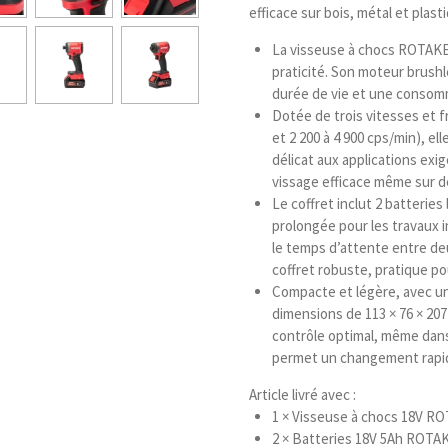
efficace sur bois, métal et plast
La visseuse à chocs ROTAKE
praticité. Son moteur brush
durée de vie et une consomm
Dotée de trois vitesses et f
et 2 200 à 4 900 cps/min), el
délicat aux applications ex
vissage efficace même sur d
Le coffret inclut 2 batterie
prolongée pour les travaux i
le temps d’attente entre deu
coffret robuste, pratique po
Compacte et légère, avec un 
dimensions de 113 × 76 × 207
contrôle optimal, même dans
permet un changement rapid
Article livré avec :
1 × Visseuse à chocs 18V R
2 × Batteries 18V 5Ah ROTA