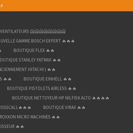
té
VENTILATEURS 🥶🥶🥶🥶🥶🥶🥶🥶
UVELLE GAMME BOSCH EXPERT 🔥🔥🔥

BOUTIQUE FLEX 🔥🔥
OUTIQUE STANLEY FATMAX 🔥🔥
NCIENNEMENT HITACHI ) 🔥🔥
S 🔥🔥
BOUTIQUE EINHELL 🔥🔥
BOUTIQUE PISTOLETS AIRLESS 🔥🔥

BOUTIQUE NETTOYEUR HP NILFISK ALTO 🔥🔥🔥🔥
ROSSCALL🔥🔥🔥
BOUTIQUE VIRAX 🔥🔥
ROXXON MICRO MACHINES 🔥🔥
OSSEUR 🔥🔥