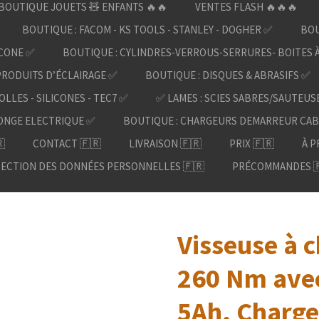
BOUTIQUE JOUETS 🧸 ENFANTS 🔥🔥
VENTES FLASH 🔥🔥🔥
BOUTIQUE : FACOM - KS TOOLS - STANLEY - DOGHER ✅
BOU
ICONE ✅
BOUTIQUE : CYLINDRES-VERROUS-SERRURES- BOITES 
PRODUITS D’ÉCLAIRAGE ✅
BOUTIQUE : DISQUES & ABRASIFS ✅
OLLES - SILICONES - TEC7 ✅
✅ LAMES : SCIES SABRES/SAUTEUS
ONGE ELECTRIQUE ✅
BOUTIQUE : CHARGEURS DEMARREUR CAB

CONTACT 🇫🇷
LIVRAISON 🇫🇷
PRIX 🇫🇷
À P
ECTION DES DONNÉES PERSONNELLES 🇫🇷
PRÉCOMMANDES 
Visseuse à 
260 Nm avec
5Ah, Chargeu