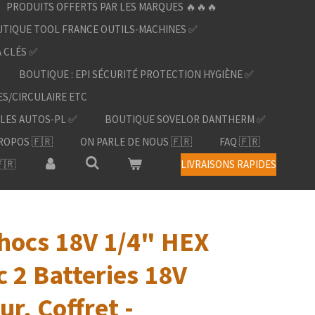
PRODUITS OFFERTS PAR LES MARQUES 🔥🔥🔥
TIQUE TOOL FRANCE OUTILS-MACHINES ✅
À CLÉS ✅
BOUTIQUE : EPI SÉCURITÉ PROTECTION HYGIÈNE ✅
ES/CIRCULAIRE ETC
LES AUTOS-PL ✅
BOUTIQUE SOVELOR DANTHERM ✅
ROPOS 🇫🇷
ON PARLE DE NOUS 🇫🇷
FAQ 🇫🇷
🇷
LIVRAISONS RAPIDES
chocs 18V 1/4" HEX
 2 Batteries 18V
r, Coffret -