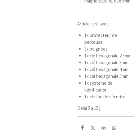
magnétique 81 x 160mm.
Article livré avec :
1x protecteur de
perceuse
3x poignées
1x clé hexagonale 2.5mm
1x clé hexagonale 3mm
1x clé hexagonale 4mm
1x clé hexagonale 5mm
1x système de
lubrification
1x chaîne de sécurité
Delai 5 a 15 j
P
P
P
P
a
a
a
a
r
r
r
r