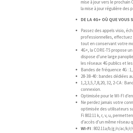
mise à jour vers le prochain 
la mise à jour régulière des
DE LA 4G+
OÙ QUE VOUS 
Passez des appels visio, éc
professionnelles, effectuez
tout en conservant votre mob
4G+, la CORE-T5 propose un dé
dispose d’une large panoplie
les réseaux 4G publics et les
Bandes de fréquence 4G :
1,
28-38-40 : bandes dédiées a
1,2,3,5,7,8,20, 32, 2-CA : Ba
connexion.
Optimisée pour le WI-FI d’en
Ne perdez jamais votre conn
optimisée des utilisateurs s
Fi 802.11 k, r, v, u, permett
d’accès d’un même réseau qu
WI-FI
:
802.11a/b/g/n/ac/k/r/