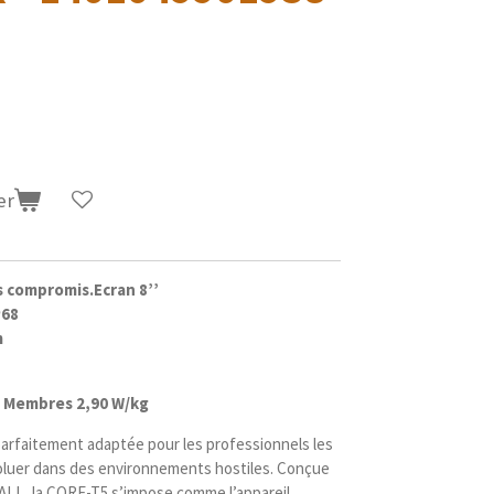
er
s compromis.Ecran 8’’
P68
m
S Membres 2,90 W/kg
parfaitement adaptée pour les professionnels les
oluer dans des environnements hostiles. Conçue
LL, la CORE-T5 s’impose comme l’appareil