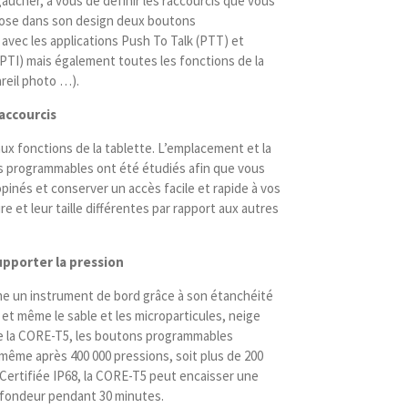
aucher, à vous de définir les raccourcis que vous
ose dans son design deux boutons
vec les applications Push To Talk (PTT) et
 (PTI) mais également toutes les fonctions de la
reil photo …).
accourcis
ux fonctions de la tablette. L’emplacement et la
 programmables ont été étudiés afin que vous
opinés et conserver un accès facile et rapide à vos
re et leur taille différentes par rapport aux autres
upporter la pression
me un instrument de bord grâce à son étanchéité
 et même le sable et les microparticules, neige
ue la CORE-T5, les boutons programmables
même après 400 000 pressions, soit plus de 200
. Certifiée IP68, la CORE-T5 peut encaisser une
ofondeur pendant 30 minutes.