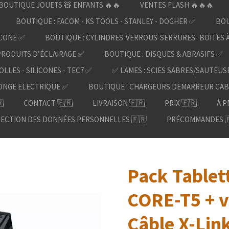
BOUTIQUE JOUETS 🧸 ENFANTS 🔥🔥
VENTES FLASH 🔥🔥🔥
BOUTIQUE : FACOM - KS TOOLS - STANLEY - DOGHER ✅
BOU
ICONE ✅
BOUTIQUE : CYLINDRES-VERROUS-SERRURES- BOITES 
PRODUITS D’ÉCLAIRAGE ✅
BOUTIQUE : DISQUES & ABRASIFS ✅
OLLES - SILICONES - TEC7 ✅
✅ LAMES : SCIES SABRES/SAUTEUS
ONGE ELECTRIQUE ✅
BOUTIQUE : CHARGEURS DEMARREUR CAB

CONTACT 🇫🇷
LIVRAISON 🇫🇷
PRIX 🇫🇷
À P
ECTION DES DONNÉES PERSONNELLES 🇫🇷
PRÉCOMMANDES 
Pack Table
CORE-T5 + v
Câble X-Lin