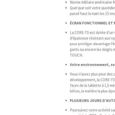
Norme militaire américaine 
Quel que soit votre quotidie
passé haut la main les 15 te
ÉCRAN FONCTIONNEL ET 
La CORE-T5 est dotée d’un v
d’épaisseur résistant aux r
pour protéger davantage l’éc
gants ou encore les doigts 
TOUCH.
Votre environnement, son
Vous n’aurez plus peur des c
développement, la CORE-T5 a
faces de la tablette à 1,5 m
béton, la matière la plus ép
PLUSIEURS JOURS
D’AUT
Poursuivez votre activité san