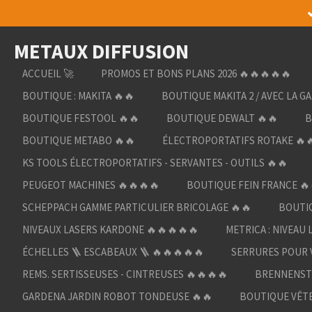
Passer
au
METAUX DIFFUSION
contenu
principal
ACCUEIL 🚀
PROMOS ET BONS PLANS 2026 🔥🔥🔥🔥🔥
BOUTIQUE : MAKITA 🔥🔥
BOUTIQUE MAKITA 2 / AVEC LA G
BOUTIQUE FESTOOL 🔥🔥
BOUTIQUE DEWALT 🔥🔥
B
BOUTIQUE METABO 🔥🔥
ÉLECTROPORTATIFS ROTAKE 🔥
KS TOOLS ÉLECTROPORTATIFS - SERVANTES - OUTILS 🔥🔥
PEUGEOT MACHINES 🔥🔥🔥🔥
BOUTIQUE FEIN FRANCE 🔥
SCHEPPACH GAMME PARTICULIER BRICOLAGE 🔥🔥
BOUTIQ
NIVEAUX LASERS KARDONE 🔥🔥🔥🔥🔥
METRICA : NIVEAU 
ÉCHELLES 🪜 ESCABEAUX 🪜 🔥🔥🔥🔥🔥
SERRURES POUR V
REMS. SERTISSEUSES - CINTREUSES 🔥🔥🔥🔥
BRENNENST
GARDENA JARDIN ROBOT TONDEUSE 🔥🔥
BOUTIQUE VÊTE