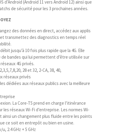
OS d’Android (Android 11 vers Android 12) ainsi que
 patchs de sécurité pour les 3 prochaines années.
SOYEZ
hangez des données en direct, accédez aux applis
 et transmettez des diagnostics en temps réel
ilité.
bit jusqu’à 10 fois plus rapide que la 4G. Elle
 de bandes qui lui permettent d’être utilisée sur
 réseaux 4G privés.
2,3,5,7,8,20, 28 et 32, 2-CA, 38, 40,
ux réseaux privés
ndes dédiées aux réseaux publics avec la meilleure
treprise
exion. La Core-T5 prend en charge l’itinérance
ur les réseaux Wi-Fi d’entreprise. Les normes Wi-
ent ainsi un changement plus fluide entre les points
e ce soit en entrepôt ou bien en usine.
v/u, 2.4 GHz + 5 GHz