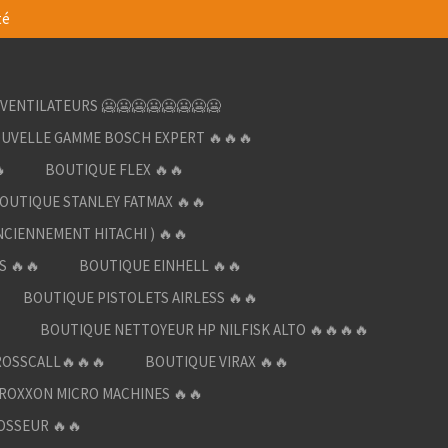
té
VENTILATEURS 🥶🥶🥶🥶🥶🥶🥶🥶
UVELLE GAMME BOSCH EXPERT 🔥🔥🔥

BOUTIQUE FLEX 🔥🔥
OUTIQUE STANLEY FATMAX 🔥🔥
NCIENNEMENT HITACHI ) 🔥🔥
S 🔥🔥
BOUTIQUE EINHELL 🔥🔥
BOUTIQUE PISTOLETS AIRLESS 🔥🔥

BOUTIQUE NETTOYEUR HP NILFISK ALTO 🔥🔥🔥🔥
ROSSCALL🔥🔥🔥
BOUTIQUE VIRAX 🔥🔥
ROXXON MICRO MACHINES 🔥🔥
OSSEUR 🔥🔥