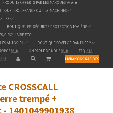
PRODUITS OFFERTS PAR LES MARQUES 🔥🔥🔥
TIQUE TOOL FRANCE OUTILS-MACHINES ✅
À CLÉS ✅
BOUTIQUE : EPI SÉCURITÉ PROTECTION HYGIÈNE ✅
ES/CIRCULAIRE ETC
LES AUTOS-PL ✅
BOUTIQUE SOVELOR DANTHERM ✅
ROPOS 🇫🇷
ON PARLE DE NOUS 🇫🇷
FAQ 🇫🇷
🇷
LIVRAISONS RAPIDES
tte CROSSCALL
erre trempé +
k - 1401049901938