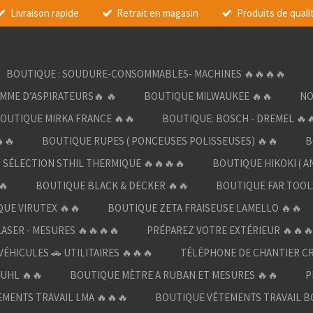
Livraison rapide
Retrait en magasin
Produits de quali
BOUTIQUE : SOUDURE-CONSOMMABLES- MACHINES 🔥🔥🔥🔥
AMME D’ASPIRATEURS🔥 🔥
BOUTIQUE MILWAUKEE 🔥🔥
NO
OUTIQUE MIRKA FRANCE 🔥🔥
BOUTIQUE: BOSCH - DREMEL 🔥
🔥
BOUTIQUE RUPES ( PONCEUSES POLISSEUSES) 🔥🔥
B
SÉLECTION STHIL THERMIQUE 🔥🔥🔥🔥
BOUTIQUE HIKOKI ( A
🔥
BOUTIQUE BLACK & DECKER 🔥🔥
BOUTIQUE FAR TOOL
UE VIRUTEX 🔥🔥
BOUTIQUE ZETA FRAISEUSE LAMELLO 🔥🔥
LASER - MESURES 🔥🔥🔥🔥
PRÉPAREZ VOTRE EXTÉRIEUR 🔥🔥
ÉHICULES 🚗 UTILITAIRES 🔥🔥🔥
TÉLÉPHONE DE CHANTIER C
UHL 🔥🔥
BOUTIQUE MÈTRE A RUBAN ET MESURES 🔥🔥
P
MENTS TRAVAIL LMA 🔥🔥🔥
BOUTIQUE VÊTEMENTS TRAVAIL B