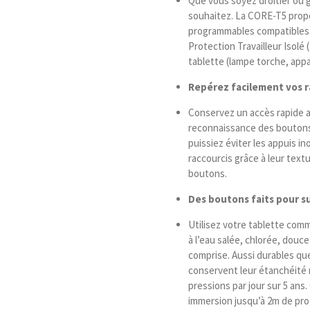
Que vous soyez droitier ou g
souhaitez. La CORE-T5 prop
programmables compatibles a
Protection Travailleur Isolé
tablette (lampe torche, appa
Repérez facilement
vos r
Conservez un accès rapide a
reconnaissance des boutons
puissiez éviter les appuis in
raccourcis grâce à leur textu
boutons.
Des boutons faits pour
s
Utilisez votre tablette com
à l’eau salée, chlorée, douce
comprise. Aussi durables q
conservent leur étanchéité 
pressions par jour sur 5 ans
immersion jusqu’à 2m de pr