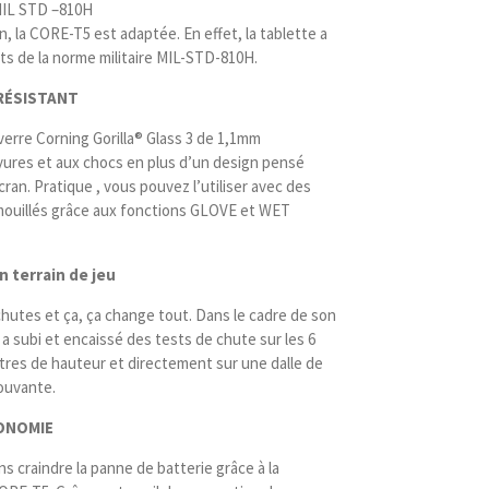
MIL STD –810H
n, la CORE-T5 est adaptée. En effet, la tablette a
sts de la norme militaire MIL-STD-810H.
RÉSISTANT
erre Corning Gorilla® Glass 3 de 1,1mm
ayures et aux chocs en plus d’un design pensé
ran. Pratique , vous pouvez l’utiliser avec des
mouillés grâce aux fonctions GLOVE et WET
 terrain de jeu
hutes et ça, ça change tout. Dans le cadre de son
 subi et encaissé des tests de chute sur les 6
ètres de hauteur et directement sur une dalle de
rouvante.
ONOMIE
s craindre la panne de batterie grâce à la