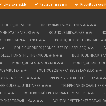
Livraison rapide
Retrait en magasin
Produits de quali
BOUTIQUE : SOUDURE-CONSOMMABLES- MACHINES 🔥🔥🔥🔥
AMME D’ASPIRATEURS🔥 🔥
BOUTIQUE MILWAUKEE 🔥🔥
NO
OUTIQUE MIRKA FRANCE 🔥🔥
BOUTIQUE: BOSCH - DREMEL 🔥
🔥
BOUTIQUE RUPES ( PONCEUSES POLISSEUSES) 🔥🔥
B
SÉLECTION STHIL THERMIQUE 🔥🔥🔥🔥
BOUTIQUE HIKOKI ( A
🔥
BOUTIQUE BLACK & DECKER 🔥🔥
BOUTIQUE FAR TOOL
UE VIRUTEX 🔥🔥
BOUTIQUE ZETA FRAISEUSE LAMELLO 🔥🔥
LASER - MESURES 🔥🔥🔥🔥
PRÉPAREZ VOTRE EXTÉRIEUR 🔥🔥
ÉHICULES 🚗 UTILITAIRES 🔥🔥🔥
TÉLÉPHONE DE CHANTIER C
UHL 🔥🔥
BOUTIQUE MÈTRE A RUBAN ET MESURES 🔥🔥
P
MENTS TRAVAIL LMA 🔥🔥🔥
BOUTIQUE VÊTEMENTS TRAVAIL B