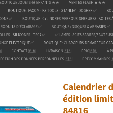
BOUTIQUE JOUETS 🧸 ENFANTS 🔥🔥
VENTES FLASH 🔥🔥🔥
BOUTIQUE : FACOM - KS TOOLS - STANLEY - DOGHER ✅
BOU
ICONE ✅
BOUTIQUE : CYLINDRES-VERROUS-SERRURES- BOITES 
PRODUITS D’ÉCLAIRAGE ✅
BOUTIQUE : DISQUES & ABRASIFS ✅
OLLES - SILICONES - TEC7 ✅
✅ LAMES : SCIES SABRES/SAUTEUS
ONGE ELECTRIQUE ✅
BOUTIQUE : CHARGEURS DEMARREUR CAB

CONTACT 🇫🇷
LIVRAISON 🇫🇷
PRIX 🇫🇷
À P
ECTION DES DONNÉES PERSONNELLES 🇫🇷
PRÉCOMMANDES 
Calendrier d
édition limi
84816