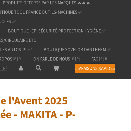
PRODUITS OFFERTS PAR LES MARQUES 🔥🔥🔥
TIQUE TOOL FRANCE OUTILS-MACHINES ✅
À CLÉS ✅
BOUTIQUE : EPI SÉCURITÉ PROTECTION HYGIÈNE ✅
ES/CIRCULAIRE ETC
LES AUTOS-PL ✅
BOUTIQUE SOVELOR DANTHERM ✅
ROPOS 🇫🇷
ON PARLE DE NOUS 🇫🇷
FAQ 🇫🇷
🇷
LIVRAISONS RAPIDES
e l'Avent 2025
tée - MAKITA - P-