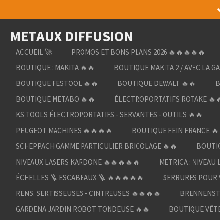
Passer
au
METAUX DIFFUSION
contenu
principal
ACCUEIL 🚀
PROMOS ET BONS PLANS 2026 🔥🔥🔥🔥🔥
BOUTIQUE : MAKITA 🔥🔥
BOUTIQUE MAKITA 2 / AVEC LA G
BOUTIQUE FESTOOL 🔥🔥
BOUTIQUE DEWALT 🔥🔥
B
BOUTIQUE METABO 🔥🔥
ÉLECTROPORTATIFS ROTAKE 🔥
KS TOOLS ÉLECTROPORTATIFS - SERVANTES - OUTILS 🔥🔥
PEUGEOT MACHINES 🔥🔥🔥🔥
BOUTIQUE FEIN FRANCE 🔥
SCHEPPACH GAMME PARTICULIER BRICOLAGE 🔥🔥
BOUTIQ
NIVEAUX LASERS KARDONE 🔥🔥🔥🔥🔥
METRICA : NIVEAU 
ÉCHELLES 🪜 ESCABEAUX 🪜 🔥🔥🔥🔥🔥
SERRURES POUR V
REMS. SERTISSEUSES - CINTREUSES 🔥🔥🔥🔥
BRENNENST
GARDENA JARDIN ROBOT TONDEUSE 🔥🔥
BOUTIQUE VÊTE