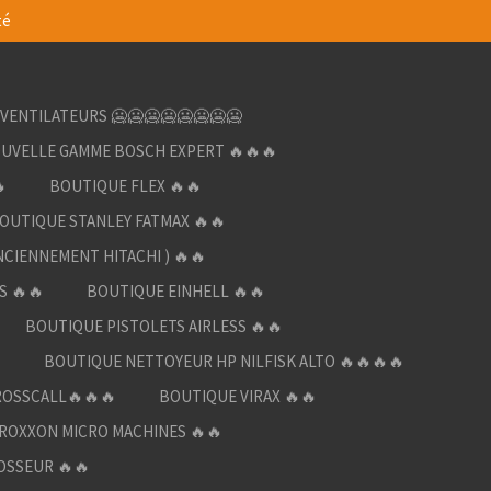
té
VENTILATEURS 🥶🥶🥶🥶🥶🥶🥶🥶
UVELLE GAMME BOSCH EXPERT 🔥🔥🔥

BOUTIQUE FLEX 🔥🔥
OUTIQUE STANLEY FATMAX 🔥🔥
NCIENNEMENT HITACHI ) 🔥🔥
S 🔥🔥
BOUTIQUE EINHELL 🔥🔥
BOUTIQUE PISTOLETS AIRLESS 🔥🔥

BOUTIQUE NETTOYEUR HP NILFISK ALTO 🔥🔥🔥🔥
ROSSCALL🔥🔥🔥
BOUTIQUE VIRAX 🔥🔥
ROXXON MICRO MACHINES 🔥🔥
OSSEUR 🔥🔥