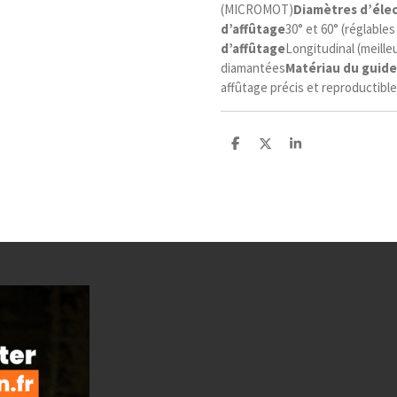
(MICROMOT)
Diamètres d’éle
d’affûtage
30° et 60° (réglables
d’affûtage
Longitudinal (meilleu
diamantées
Matériau du guide
affûtage précis et reproductible
P
P
P
a
a
a
r
r
r
t
t
t
a
a
a
g
g
g
e
e
e
r
r
r