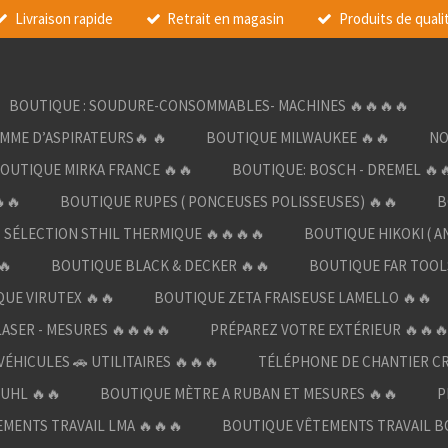
Livraison rapide
Retrait en magasin
Produits de quali
BOUTIQUE : SOUDURE-CONSOMMABLES- MACHINES 🔥🔥🔥🔥
AMME D’ASPIRATEURS🔥 🔥
BOUTIQUE MILWAUKEE 🔥🔥
NO
OUTIQUE MIRKA FRANCE 🔥🔥
BOUTIQUE: BOSCH - DREMEL 🔥
🔥
BOUTIQUE RUPES ( PONCEUSES POLISSEUSES) 🔥🔥
B
SÉLECTION STHIL THERMIQUE 🔥🔥🔥🔥
BOUTIQUE HIKOKI ( A
🔥
BOUTIQUE BLACK & DECKER 🔥🔥
BOUTIQUE FAR TOOL
UE VIRUTEX 🔥🔥
BOUTIQUE ZETA FRAISEUSE LAMELLO 🔥🔥
LASER - MESURES 🔥🔥🔥🔥
PRÉPAREZ VOTRE EXTÉRIEUR 🔥🔥
ÉHICULES 🚗 UTILITAIRES 🔥🔥🔥
TÉLÉPHONE DE CHANTIER C
UHL 🔥🔥
BOUTIQUE MÈTRE A RUBAN ET MESURES 🔥🔥
P
MENTS TRAVAIL LMA 🔥🔥🔥
BOUTIQUE VÊTEMENTS TRAVAIL B