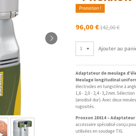
Promotion !
96,00 €
142,00 €
Ajouter au pani
Adaptateur de meulage d'él
Meulage longitudinal uniform
électrodes en tungstène à angle
1,6 - 2,0 - 2,4 - 3,2 mm. Sélecti
(anodisé dur). Avec deux meule
rugosités.
Proxxon 28614 – Adaptateur
accessoire spécialisé conçu pou
utilisées en soudage TIG.