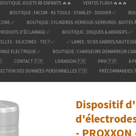
BOUTIQUE JOUETS 🧸 ENFANTS 🔥🔥
VENTES FLASH 🔥🔥🔥
BOUTIQUE : FACOM - KS TOOLS - STANLEY - DOGHER ✅
BOU
ICONE ✅
BOUTIQUE : CYLINDRES-VERROUS-SERRURES- BOITES 
PRODUITS D’ÉCLAIRAGE ✅
BOUTIQUE : DISQUES & ABRASIFS ✅
OLLES - SILICONES - TEC7 ✅
✅ LAMES : SCIES SABRES/SAUTEUS
ONGE ELECTRIQUE ✅
BOUTIQUE : CHARGEURS DEMARREUR CAB

CONTACT 🇫🇷
LIVRAISON 🇫🇷
PRIX 🇫🇷
À P
ECTION DES DONNÉES PERSONNELLES 🇫🇷
PRÉCOMMANDES 
Dispositif d
d'électrode
- PROXXON 