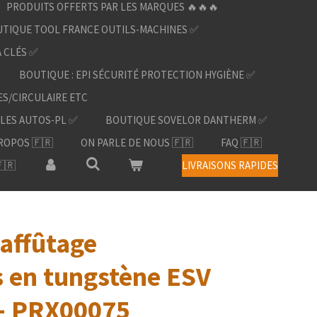
PRODUITS OFFERTS PAR LES MARQUES 🔥🔥🔥
TIQUE TOOL FRANCE OUTILS-MACHINES ✅
À CLÉS ✅
BOUTIQUE : EPI SÉCURITÉ PROTECTION HYGIÈNE ✅
ES/CIRCULAIRE ETC
LES AUTOS-PL ✅
BOUTIQUE SOVELOR DANTHERM ✅
ROPOS 🇫🇷
ON PARLE DE NOUS 🇫🇷
FAQ 🇫🇷
🇷
LIVRAISONS RAPIDES
'affûtage
s en tungstène ESV
- PRX00075