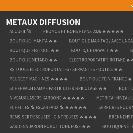
Passer
au
METAUX DIFFUSION
contenu
principal
ACCUEIL 🚀
PROMOS ET BONS PLANS 2026 🔥🔥🔥🔥🔥
BOUTIQUE : MAKITA 🔥🔥
BOUTIQUE MAKITA 2 / AVEC LA G
BOUTIQUE FESTOOL 🔥🔥
BOUTIQUE DEWALT 🔥🔥
B
BOUTIQUE METABO 🔥🔥
ÉLECTROPORTATIFS ROTAKE 🔥
KS TOOLS ÉLECTROPORTATIFS - SERVANTES - OUTILS 🔥🔥
PEUGEOT MACHINES 🔥🔥🔥🔥
BOUTIQUE FEIN FRANCE 🔥
SCHEPPACH GAMME PARTICULIER BRICOLAGE 🔥🔥
BOUTIQ
NIVEAUX LASERS KARDONE 🔥🔥🔥🔥🔥
METRICA : NIVEAU 
ÉCHELLES 🪜 ESCABEAUX 🪜 🔥🔥🔥🔥🔥
SERRURES POUR V
REMS. SERTISSEUSES - CINTREUSES 🔥🔥🔥🔥
BRENNENST
GARDENA JARDIN ROBOT TONDEUSE 🔥🔥
BOUTIQUE VÊTE