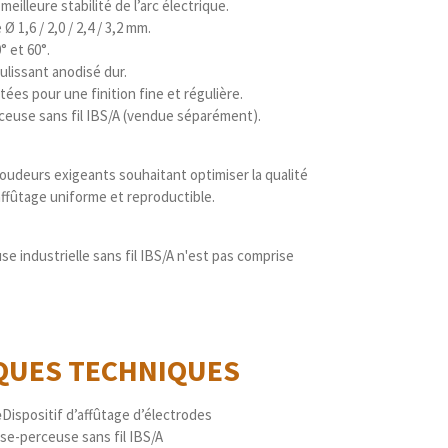
meilleure stabilité de l’arc électrique.
 1,6 / 2,0 / 2,4 / 3,2 mm.
° et 60°.
oulissant anodisé dur.
ées pour une finition fine et régulière.
rceuse sans fil IBS/A (vendue séparément).
 soudeurs exigeants souhaitant optimiser la qualité
affûtage uniforme et reproductible.
 industrielle sans fil IBS/A n'est pas comprise
IQUES
TECHNIQUES
e
Dispositif d’affûtage d’électrodes
e-perceuse sans fil IBS/A