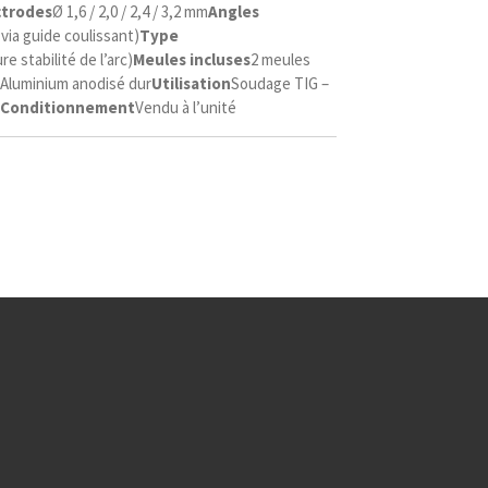
ctrodes
Ø 1,6 / 2,0 / 2,4 / 3,2 mm
Angles
 via guide coulissant)
Type
re stabilité de l’arc)
Meules incluses
2 meules
Aluminium anodisé dur
Utilisation
Soudage TIG –
Conditionnement
Vendu à l’unité