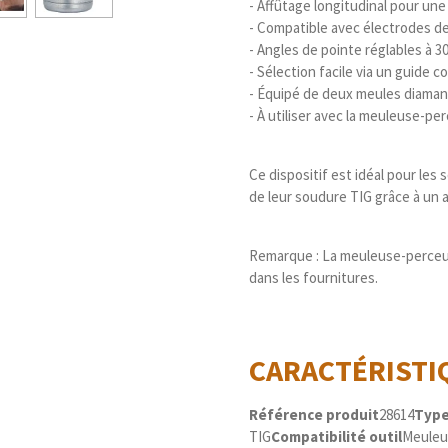
- Affûtage longitudinal pour une 
- Compatible avec électrodes de Ø
- Angles de pointe réglables à 30
- Sélection facile via un guide c
- Équipé de deux meules diamant
- À utiliser avec la meuleuse-pe
Ce dispositif est idéal pour les
de leur soudure TIG grâce à un 
Remarque : La meuleuse-perceuse
dans les fournitures.
CARACTÉRIST
Référence produit
28614
Typ
TIG
Compatibilité outil
Meuleus