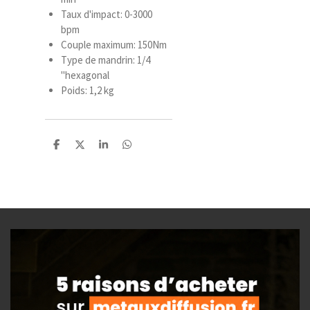
Taux d'impact: 0-3000
bpm
Couple maximum: 150Nm
Type de mandrin: 1/4
"hexagonal
Poids: 1,2 kg
P
P
P
P
a
a
a
a
r
r
r
r
t
t
t
t
a
a
a
a
g
g
g
g
e
e
e
e
r
r
r
r