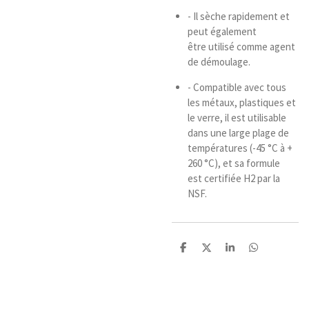
- Il sèche rapidement et
peut également
être utilisé comme agent
de démoulage.
- Compatible avec tous
les métaux, plastiques et
le verre, il est utilisable
dans une large plage de
températures (-45 °C à +
260 °C), et sa formule
est certifiée H2 par la
NSF.
P
P
P
P
a
a
a
a
r
r
r
r
t
t
t
t
a
a
a
a
g
g
g
g