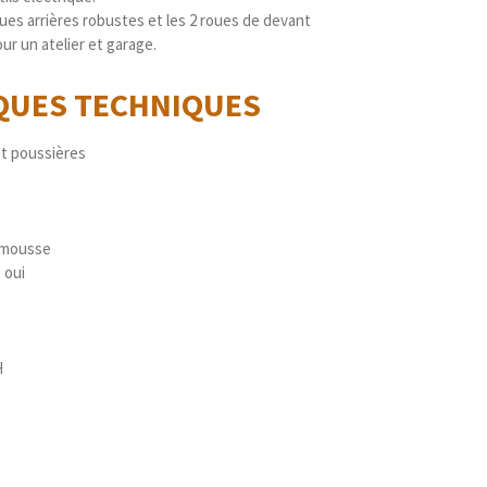
ues arrières robustes et les 2 roues de devant
our un atelier et garage.
IQUES
TECHNIQUES
et poussières
e mousse
 oui
H