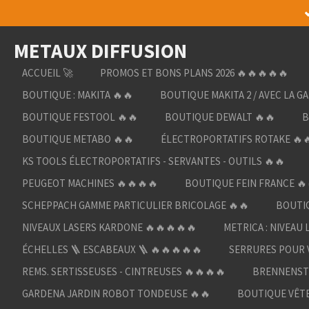
Passer
au
METAUX DIFFUSION
contenu
principal
ACCUEIL 🚀
PROMOS ET BONS PLANS 2026 🔥🔥🔥🔥🔥
BOUTIQUE : MAKITA 🔥🔥
BOUTIQUE MAKITA 2 / AVEC LA G
BOUTIQUE FESTOOL 🔥🔥
BOUTIQUE DEWALT 🔥🔥
B
BOUTIQUE METABO 🔥🔥
ÉLECTROPORTATIFS ROTAKE 🔥
KS TOOLS ÉLECTROPORTATIFS - SERVANTES - OUTILS 🔥🔥
PEUGEOT MACHINES 🔥🔥🔥🔥
BOUTIQUE FEIN FRANCE 🔥
SCHEPPACH GAMME PARTICULIER BRICOLAGE 🔥🔥
BOUTIQ
NIVEAUX LASERS KARDONE 🔥🔥🔥🔥🔥
METRICA : NIVEAU 
ÉCHELLES 🪜 ESCABEAUX 🪜 🔥🔥🔥🔥🔥
SERRURES POUR V
REMS. SERTISSEUSES - CINTREUSES 🔥🔥🔥🔥
BRENNENST
GARDENA JARDIN ROBOT TONDEUSE 🔥🔥
BOUTIQUE VÊTE