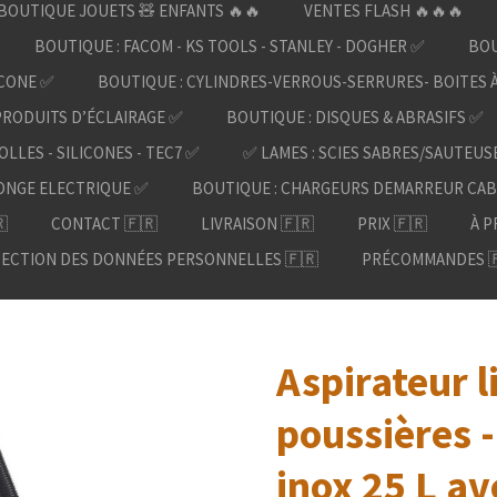
BOUTIQUE JOUETS 🧸 ENFANTS 🔥🔥
VENTES FLASH 🔥🔥🔥
BOUTIQUE : FACOM - KS TOOLS - STANLEY - DOGHER ✅
BOU
ICONE ✅
BOUTIQUE : CYLINDRES-VERROUS-SERRURES- BOITES 
PRODUITS D’ÉCLAIRAGE ✅
BOUTIQUE : DISQUES & ABRASIFS ✅
OLLES - SILICONES - TEC7 ✅
✅ LAMES : SCIES SABRES/SAUTEUS
ONGE ELECTRIQUE ✅
BOUTIQUE : CHARGEURS DEMARREUR CAB

CONTACT 🇫🇷
LIVRAISON 🇫🇷
PRIX 🇫🇷
À P
ECTION DES DONNÉES PERSONNELLES 🇫🇷
PRÉCOMMANDES 
Aspirateur l
poussières 
inox 25 L av