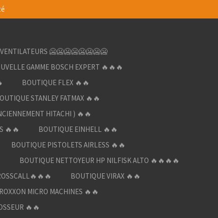
té
VENTILATEURS 🥶🥶🥶🥶🥶🥶🥶🥶
UVELLE GAMME BOSCH EXPERT 🔥🔥🔥

BOUTIQUE FLEX 🔥🔥
OUTIQUE STANLEY FATMAX 🔥🔥
NCIENNEMENT HITACHI ) 🔥🔥
S 🔥🔥
BOUTIQUE EINHELL 🔥🔥
BOUTIQUE PISTOLETS AIRLESS 🔥🔥

BOUTIQUE NETTOYEUR HP NILFISK ALTO 🔥🔥🔥🔥
ROSSCALL🔥🔥🔥
BOUTIQUE VIRAX 🔥🔥
ROXXON MICRO MACHINES 🔥🔥
OSSEUR 🔥🔥