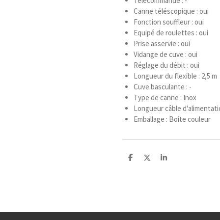
Télecommande : -
Canne téléscopique : oui
Fonction souffleur : oui
Equipé de roulettes : oui
Prise asservie : oui
Vidange de cuve : oui
Réglage du débit : oui
Longueur du flexible : 2,5 m
Cuve basculante : -
Type de canne : Inox
Longueur câble d'alimentatio
Emballage : Boite couleur
P
P
P
a
a
a
r
r
r
t
t
t
a
a
a
g
g
g
e
e
e
r
r
r