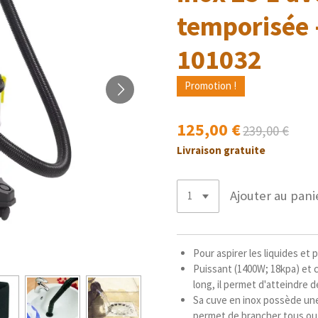
temporisée 
101032
Promotion !
125,00 €
239,00 €
Livraison gratuite
Ajouter au pani
Pour aspirer les liquides et
Puissant (1400W; 18kpa) et 
long, il permet d'atteindre de
Sa cuve en inox possède une 
permet de brancher tous outi