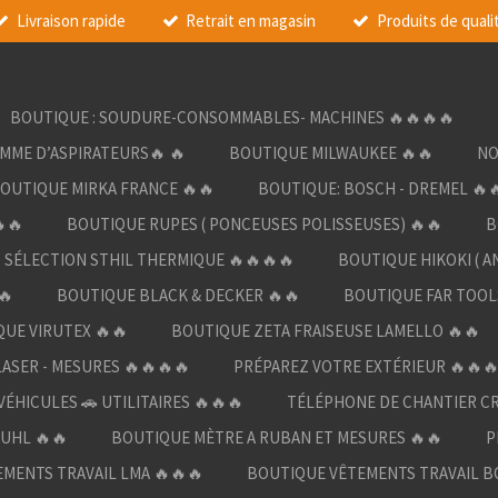
Livraison rapide
Retrait en magasin
Produits de quali
BOUTIQUE : SOUDURE-CONSOMMABLES- MACHINES 🔥🔥🔥🔥
AMME D’ASPIRATEURS🔥 🔥
BOUTIQUE MILWAUKEE 🔥🔥
NO
OUTIQUE MIRKA FRANCE 🔥🔥
BOUTIQUE: BOSCH - DREMEL 🔥
🔥
BOUTIQUE RUPES ( PONCEUSES POLISSEUSES) 🔥🔥
B
SÉLECTION STHIL THERMIQUE 🔥🔥🔥🔥
BOUTIQUE HIKOKI ( A
🔥
BOUTIQUE BLACK & DECKER 🔥🔥
BOUTIQUE FAR TOOL
UE VIRUTEX 🔥🔥
BOUTIQUE ZETA FRAISEUSE LAMELLO 🔥🔥
LASER - MESURES 🔥🔥🔥🔥
PRÉPAREZ VOTRE EXTÉRIEUR 🔥🔥
ÉHICULES 🚗 UTILITAIRES 🔥🔥🔥
TÉLÉPHONE DE CHANTIER C
UHL 🔥🔥
BOUTIQUE MÈTRE A RUBAN ET MESURES 🔥🔥
P
MENTS TRAVAIL LMA 🔥🔥🔥
BOUTIQUE VÊTEMENTS TRAVAIL B