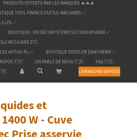
PRODUITS OFFERTS PAR LES MARQUES 🔥🔥🔥
TIQUE TOOL FRANCE OUTILS-MACHINES ✅
À CLÉS ✅
BOUTIQUE : EPI SÉCURITÉ PROTECTION HYGIÈNE ✅
ES/CIRCULAIRE ETC
LES AUTOS-PL ✅
BOUTIQUE SOVELOR DANTHERM ✅
ROPOS 🇫🇷
ON PARLE DE NOUS 🇫🇷
FAQ 🇫🇷
🇷
LIVRAISONS RAPIDES
iquides et
- 1400 W - Cuve
ec Prise asservie