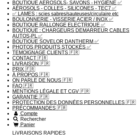
BOUTIQUE AEROSOLS- SAVONS - HYGIÈNE ✅
AÉROSOLS - COLLES - SILICONES - TEC7 ✅
✅ LAMES : scies sabres/sauteuses/circulaire etc
BOULONNERIE - VISSERIE ACIER / INOX ✅
BOUTIQUE RALLONGE ELECTRIQUE ✅
BOUTIQUE : CHARGEURS DEMARREUR CABLES
AUTOS-PL ✅
BOUTIQUE SOVELOR DANTHERM ✅
PHOTOS PRODUITS STOCKÉS ✅
TEMOIGNAGE CLIENTS 🇫🇷
CONTACT 🇫🇷
LIVRAISON 🇫🇷
PRIX 🇫🇷
À PROPOS 🇫🇷
ON PARLE DE NOUS 🇫🇷
FAQ 🇫🇷
MENTIONS LÉGALE ET CGV 🇫🇷
GARANTIE 🇫🇷
PROTECTION DES DONNÉES PERSONNELLES 🇫🇷
PRÉCOMMANDES 🇫🇷
Compte
Rechercher
Panier
LiVRAISONS RAPIDES