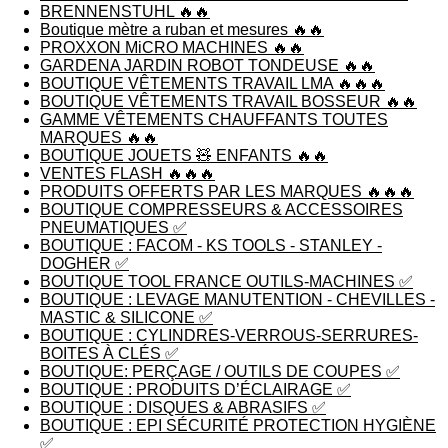
BRENNENSTUHL 🔥🔥
Boutique mètre a ruban et mesures 🔥🔥
PROXXON MiCRO MACHINES 🔥🔥
GARDENA JARDIN ROBOT TONDEUSE 🔥🔥
BOUTIQUE VÊTEMENTS TRAVAIL LMA 🔥🔥🔥
BOUTIQUE VÊTEMENTS TRAVAIL BOSSEUR 🔥🔥
GAMME VÊTEMENTS CHAUFFANTS TOUTES
MARQUES 🔥🔥
BOUTIQUE JOUETS 🧸 ENFANTS 🔥🔥
VENTES FLASH 🔥🔥🔥
PRODUITS OFFERTS PAR LES MARQUES 🔥🔥🔥
BOUTIQUE COMPRESSEURS & ACCESSOIRES
PNEUMATIQUES ✅
BOUTIQUE : FACOM - KS TOOLS - STANLEY -
DOGHER ✅
BOUTIQUE TOOL FRANCE OUTILS-MACHINES ✅
BOUTIQUE : LEVAGE MANUTENTION - CHEVILLES -
MASTIC & SILICONE ✅
BOUTIQUE : CYLINDRES-VERROUS-SERRURES-
BOITES À CLÉS ✅
BOUTIQUE: PERÇAGE / OUTILS DE COUPES ✅
BOUTIQUE : PRODUITS D’ÉCLAIRAGE ✅
BOUTIQUE : DISQUES & ABRASIFS ✅
BOUTIQUE : EPI SÉCURITÉ PROTECTION HYGIÈNE
✅