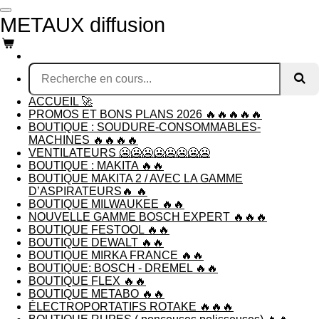
Passer
METAUX diffusion
au
contenu
principal
ACCUEIL 🚀
PROMOS ET BONS PLANS 2026 🔥🔥🔥🔥🔥
BOUTIQUE : SOUDURE-CONSOMMABLES-
MACHINES 🔥🔥🔥🔥
VENTILATEURS 🥶🥶🥶🥶🥶🥶🥶🥶
BOUTIQUE : MAKITA 🔥🔥
BOUTIQUE MAKITA 2 / AVEC LA GAMME
D’ASPIRATEURS🔥 🔥
BOUTIQUE MILWAUKEE 🔥🔥
NOUVELLE GAMME BOSCH EXPERT 🔥🔥🔥
BOUTIQUE FESTOOL 🔥🔥
BOUTIQUE DEWALT 🔥🔥
BOUTIQUE MIRKA FRANCE 🔥🔥
BOUTIQUE: BOSCH - DREMEL 🔥🔥
BOUTIQUE FLEX 🔥🔥
BOUTIQUE METABO 🔥🔥
ÉLECTROPORTATIFS ROTAKE 🔥🔥🔥