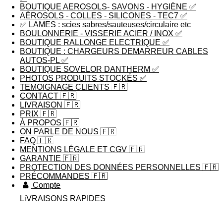
BOUTIQUE AEROSOLS- SAVONS - HYGIÈNE ✅
AÉROSOLS - COLLES - SILICONES - TEC7 ✅
✅ LAMES : scies sabres/sauteuses/circulaire etc
BOULONNERIE - VISSERIE ACIER / INOX ✅
BOUTIQUE RALLONGE ELECTRIQUE ✅
BOUTIQUE : CHARGEURS DEMARREUR CABLES
AUTOS-PL ✅
BOUTIQUE SOVELOR DANTHERM ✅
PHOTOS PRODUITS STOCKÉS ✅
TEMOIGNAGE CLIENTS 🇫🇷
CONTACT 🇫🇷
LIVRAISON 🇫🇷
PRIX 🇫🇷
À PROPOS 🇫🇷
ON PARLE DE NOUS 🇫🇷
FAQ 🇫🇷
MENTIONS LÉGALE ET CGV 🇫🇷
GARANTIE 🇫🇷
PROTECTION DES DONNÉES PERSONNELLES 🇫🇷
PRÉCOMMANDES 🇫🇷
Compte
LiVRAISONS RAPIDES