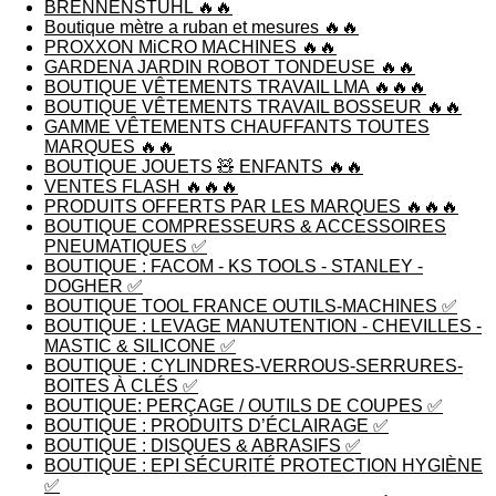
BRENNENSTUHL 🔥🔥
Boutique mètre a ruban et mesures 🔥🔥
PROXXON MiCRO MACHINES 🔥🔥
GARDENA JARDIN ROBOT TONDEUSE 🔥🔥
BOUTIQUE VÊTEMENTS TRAVAIL LMA 🔥🔥🔥
BOUTIQUE VÊTEMENTS TRAVAIL BOSSEUR 🔥🔥
GAMME VÊTEMENTS CHAUFFANTS TOUTES
MARQUES 🔥🔥
BOUTIQUE JOUETS 🧸 ENFANTS 🔥🔥
VENTES FLASH 🔥🔥🔥
PRODUITS OFFERTS PAR LES MARQUES 🔥🔥🔥
BOUTIQUE COMPRESSEURS & ACCESSOIRES
PNEUMATIQUES ✅
BOUTIQUE : FACOM - KS TOOLS - STANLEY -
DOGHER ✅
BOUTIQUE TOOL FRANCE OUTILS-MACHINES ✅
BOUTIQUE : LEVAGE MANUTENTION - CHEVILLES -
MASTIC & SILICONE ✅
BOUTIQUE : CYLINDRES-VERROUS-SERRURES-
BOITES À CLÉS ✅
BOUTIQUE: PERÇAGE / OUTILS DE COUPES ✅
BOUTIQUE : PRODUITS D’ÉCLAIRAGE ✅
BOUTIQUE : DISQUES & ABRASIFS ✅
BOUTIQUE : EPI SÉCURITÉ PROTECTION HYGIÈNE
✅