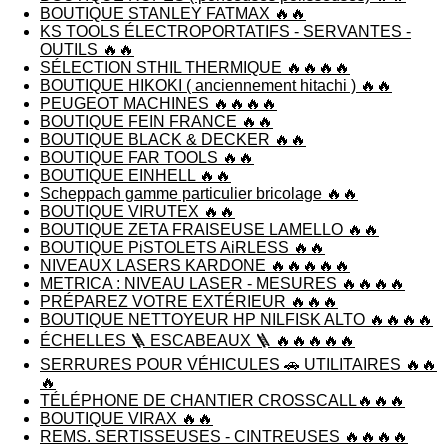
BOUTIQUE STANLEY FATMAX 🔥🔥
KS TOOLS ÉLECTROPORTATIFS - SERVANTES -
OUTILS 🔥🔥
SÉLECTION STHIL THERMIQUE 🔥🔥🔥🔥
BOUTIQUE HIKOKI ( anciennement hitachi ) 🔥🔥
PEUGEOT MACHINES 🔥🔥🔥🔥
BOUTIQUE FEIN FRANCE 🔥🔥
BOUTIQUE BLACK & DECKER 🔥🔥
BOUTIQUE FAR TOOLS 🔥🔥
BOUTIQUE EINHELL 🔥🔥
Scheppach gamme particulier bricolage 🔥🔥
BOUTIQUE VIRUTEX 🔥🔥
BOUTIQUE ZETA FRAISEUSE LAMELLO 🔥🔥
BOUTIQUE PiSTOLETS AiRLESS 🔥🔥
NIVEAUX LASERS KARDONE 🔥🔥🔥🔥🔥
METRICA : NIVEAU LASER - MESURES 🔥🔥🔥🔥
PRÉPAREZ VOTRE EXTÉRIEUR 🔥🔥🔥
BOUTIQUE NETTOYEUR HP NILFISK ALTO 🔥🔥🔥🔥
ÉCHELLES 🪜 ESCABEAUX 🪜 🔥🔥🔥🔥🔥
SERRURES POUR VÉHICULES 🚗 UTILITAIRES 🔥🔥
🔥
TÉLÉPHONE DE CHANTIER CROSSCALL🔥🔥🔥
BOUTIQUE VIRAX 🔥🔥
REMS. SERTISSEUSES - CINTREUSES 🔥🔥🔥🔥