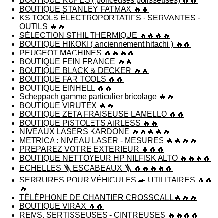
BOUTIQUE RUPES ( ponceuses polisseuses) 🔥🔥
BOUTIQUE STANLEY FATMAX 🔥🔥
KS TOOLS ÉLECTROPORTATIFS - SERVANTES -
OUTILS 🔥🔥
SÉLECTION STHIL THERMIQUE 🔥🔥🔥🔥
BOUTIQUE HIKOKI ( anciennement hitachi ) 🔥🔥
PEUGEOT MACHINES 🔥🔥🔥🔥
BOUTIQUE FEIN FRANCE 🔥🔥
BOUTIQUE BLACK & DECKER 🔥🔥
BOUTIQUE FAR TOOLS 🔥🔥
BOUTIQUE EINHELL 🔥🔥
Scheppach gamme particulier bricolage 🔥🔥
BOUTIQUE VIRUTEX 🔥🔥
BOUTIQUE ZETA FRAISEUSE LAMELLO 🔥🔥
BOUTIQUE PiSTOLETS AiRLESS 🔥🔥
NIVEAUX LASERS KARDONE 🔥🔥🔥🔥🔥
METRICA : NIVEAU LASER - MESURES 🔥🔥🔥🔥
PRÉPAREZ VOTRE EXTÉRIEUR 🔥🔥🔥
BOUTIQUE NETTOYEUR HP NILFISK ALTO 🔥🔥🔥🔥
ÉCHELLES 🪜 ESCABEAUX 🪜 🔥🔥🔥🔥🔥
SERRURES POUR VÉHICULES 🚗 UTILITAIRES 🔥🔥
🔥
TÉLÉPHONE DE CHANTIER CROSSCALL🔥🔥🔥
BOUTIQUE VIRAX 🔥🔥
REMS. SERTISSEUSES - CINTREUSES 🔥🔥🔥🔥