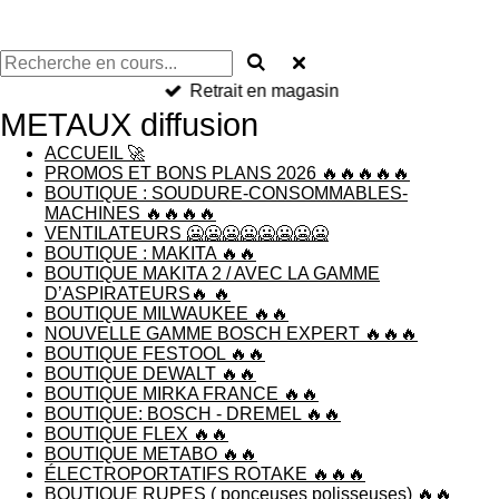
Produits de qualité
METAUX diffusion
ACCUEIL 🚀
PROMOS ET BONS PLANS 2026 🔥🔥🔥🔥🔥
BOUTIQUE : SOUDURE-CONSOMMABLES-
MACHINES 🔥🔥🔥🔥
VENTILATEURS 🥶🥶🥶🥶🥶🥶🥶🥶
BOUTIQUE : MAKITA 🔥🔥
BOUTIQUE MAKITA 2 / AVEC LA GAMME
D’ASPIRATEURS🔥 🔥
BOUTIQUE MILWAUKEE 🔥🔥
NOUVELLE GAMME BOSCH EXPERT 🔥🔥🔥
BOUTIQUE FESTOOL 🔥🔥
BOUTIQUE DEWALT 🔥🔥
BOUTIQUE MIRKA FRANCE 🔥🔥
BOUTIQUE: BOSCH - DREMEL 🔥🔥
BOUTIQUE FLEX 🔥🔥
BOUTIQUE METABO 🔥🔥
ÉLECTROPORTATIFS ROTAKE 🔥🔥🔥
BOUTIQUE RUPES ( ponceuses polisseuses) 🔥🔥