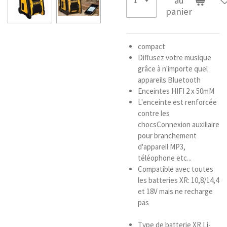
au
panier
compact
Diffusez votre musique
grâce à n'importe quel
appareils Bluetooth
Enceintes HIFI 2 x 50mM
L'enceinte est renforcée
contre les
chocsConnexion auxiliaire
pour branchement
d'appareil MP3,
téléophone etc...
Compatible avec toutes
les batteries XR: 10,8/14,4
et 18V mais ne recharge
pas
Type de batterie XR Li-