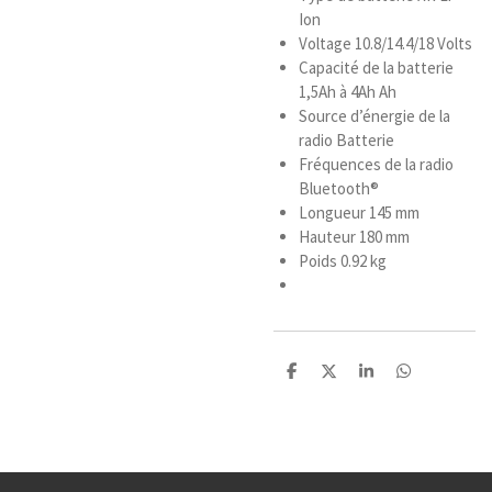
Ion
Voltage 10.8/14.4/18 Volts
Capacité de la batterie
1,5Ah à 4Ah Ah
Source d’énergie de la
radio Batterie
Fréquences de la radio
Bluetooth®
Longueur 145 mm
Hauteur 180 mm
Poids 0.92 kg
P
P
P
P
a
a
a
a
r
r
r
r
t
t
t
t
a
a
a
a
g
g
g
g
e
e
e
e