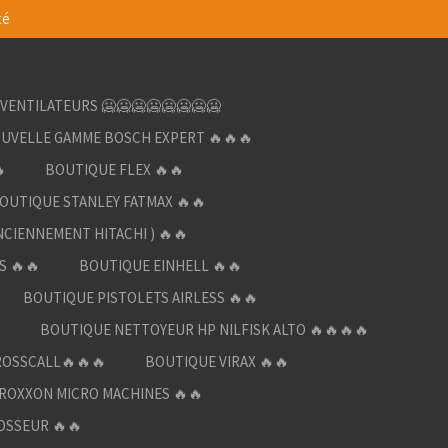
té
VENTILATEURS 🥶🥶🥶🥶🥶🥶🥶🥶
UVELLE GAMME BOSCH EXPERT 🔥🔥🔥

BOUTIQUE FLEX 🔥🔥
OUTIQUE STANLEY FATMAX 🔥🔥
NCIENNEMENT HITACHI ) 🔥🔥
S 🔥🔥
BOUTIQUE EINHELL 🔥🔥
BOUTIQUE PISTOLETS AIRLESS 🔥🔥

BOUTIQUE NETTOYEUR HP NILFISK ALTO 🔥🔥🔥🔥
ROSSCALL🔥🔥🔥
BOUTIQUE VIRAX 🔥🔥
ROXXON MICRO MACHINES 🔥🔥
OSSEUR 🔥🔥