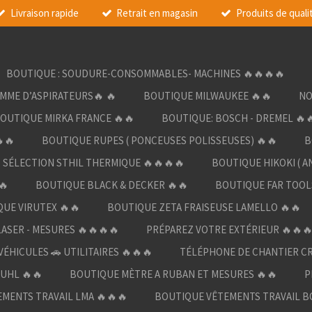
Livraison rapide
Retrait en magasin
Produits de quali
BOUTIQUE : SOUDURE-CONSOMMABLES- MACHINES 🔥🔥🔥🔥
AMME D’ASPIRATEURS🔥 🔥
BOUTIQUE MILWAUKEE 🔥🔥
NO
OUTIQUE MIRKA FRANCE 🔥🔥
BOUTIQUE: BOSCH - DREMEL 🔥
🔥
BOUTIQUE RUPES ( PONCEUSES POLISSEUSES) 🔥🔥
B
SÉLECTION STHIL THERMIQUE 🔥🔥🔥🔥
BOUTIQUE HIKOKI ( A
🔥
BOUTIQUE BLACK & DECKER 🔥🔥
BOUTIQUE FAR TOOL
UE VIRUTEX 🔥🔥
BOUTIQUE ZETA FRAISEUSE LAMELLO 🔥🔥
LASER - MESURES 🔥🔥🔥🔥
PRÉPAREZ VOTRE EXTÉRIEUR 🔥🔥
ÉHICULES 🚗 UTILITAIRES 🔥🔥🔥
TÉLÉPHONE DE CHANTIER C
UHL 🔥🔥
BOUTIQUE MÈTRE A RUBAN ET MESURES 🔥🔥
P
MENTS TRAVAIL LMA 🔥🔥🔥
BOUTIQUE VÊTEMENTS TRAVAIL B