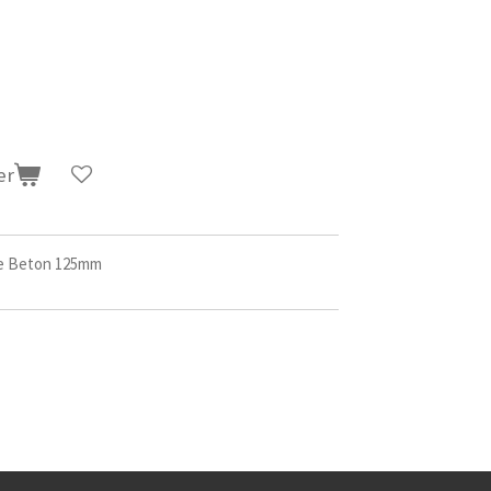
er
ge Beton 125mm