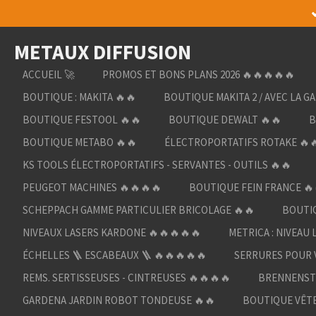
Passer
au
METAUX DIFFUSION
contenu
principal
ACCUEIL 🚀
PROMOS ET BONS PLANS 2026 🔥🔥🔥🔥🔥
BOUTIQUE : MAKITA 🔥🔥
BOUTIQUE MAKITA 2 / AVEC LA G
BOUTIQUE FESTOOL 🔥🔥
BOUTIQUE DEWALT 🔥🔥
B
BOUTIQUE METABO 🔥🔥
ÉLECTROPORTATIFS ROTAKE 🔥
KS TOOLS ÉLECTROPORTATIFS - SERVANTES - OUTILS 🔥🔥
PEUGEOT MACHINES 🔥🔥🔥🔥
BOUTIQUE FEIN FRANCE 🔥
SCHEPPACH GAMME PARTICULIER BRICOLAGE 🔥🔥
BOUTIQ
NIVEAUX LASERS KARDONE 🔥🔥🔥🔥🔥
METRICA : NIVEAU 
ÉCHELLES 🪜 ESCABEAUX 🪜 🔥🔥🔥🔥🔥
SERRURES POUR V
REMS. SERTISSEUSES - CINTREUSES 🔥🔥🔥🔥
BRENNENST
GARDENA JARDIN ROBOT TONDEUSE 🔥🔥
BOUTIQUE VÊTE