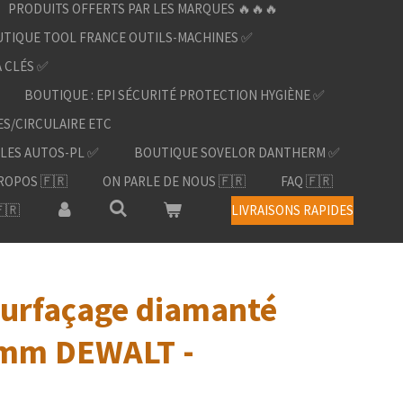
PRODUITS OFFERTS PAR LES MARQUES 🔥🔥🔥
TIQUE TOOL FRANCE OUTILS-MACHINES ✅
À CLÉS ✅
BOUTIQUE : EPI SÉCURITÉ PROTECTION HYGIÈNE ✅
ES/CIRCULAIRE ETC
LES AUTOS-PL ✅
BOUTIQUE SOVELOR DANTHERM ✅
ROPOS 🇫🇷
ON PARLE DE NOUS 🇫🇷
FAQ 🇫🇷
🇷
LIVRAISONS RAPIDES
surfaçage diamanté
 mm DEWALT -