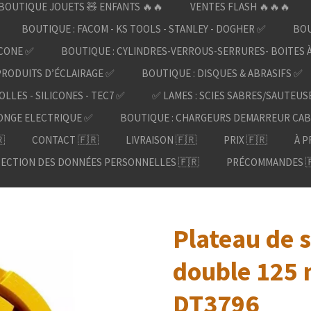
BOUTIQUE JOUETS 🧸 ENFANTS 🔥🔥
VENTES FLASH 🔥🔥🔥
BOUTIQUE : FACOM - KS TOOLS - STANLEY - DOGHER ✅
BOU
ICONE ✅
BOUTIQUE : CYLINDRES-VERROUS-SERRURES- BOITES 
PRODUITS D’ÉCLAIRAGE ✅
BOUTIQUE : DISQUES & ABRASIFS ✅
OLLES - SILICONES - TEC7 ✅
✅ LAMES : SCIES SABRES/SAUTEUS
ONGE ELECTRIQUE ✅
BOUTIQUE : CHARGEURS DEMARREUR CAB

CONTACT 🇫🇷
LIVRAISON 🇫🇷
PRIX 🇫🇷
À P
ECTION DES DONNÉES PERSONNELLES 🇫🇷
PRÉCOMMANDES 
Plateau de 
double 125
DT3796