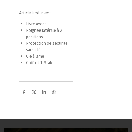
Article livré avec :
Livré avec :
Poignée latérale à 2
positions
Protection de sécurité
sans clé
Clé à lame
Coffret T-Stak
P
P
P
P
a
a
a
a
r
r
r
r
t
t
t
t
a
a
a
a
g
g
g
g
e
e
e
e
r
r
r
r