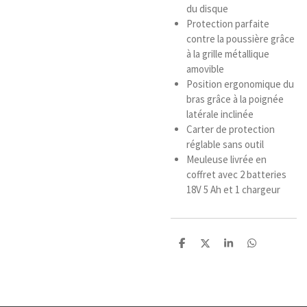
du disque
Protection parfaite
contre la poussière grâce
à la grille métallique
amovible
Position ergonomique du
bras grâce à la poignée
latérale inclinée
Carter de protection
réglable sans outil
Meuleuse livrée en
coffret avec 2 batteries
18V 5 Ah et 1 chargeur
P
P
P
P
a
a
a
a
r
r
r
r
t
t
t
t
a
a
a
a
g
g
g
g