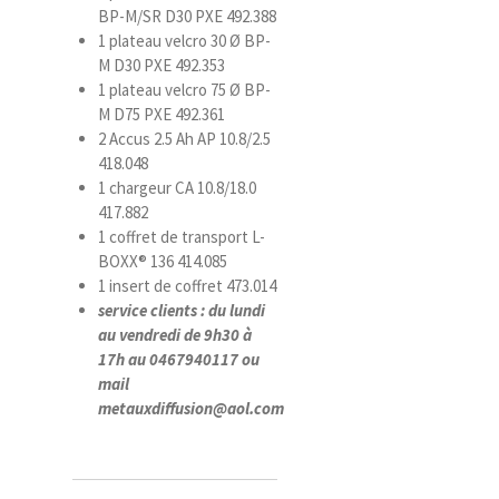
BP-M/SR D30 PXE 492.388
1 plateau velcro 30 Ø BP-
M D30 PXE 492.353
1 plateau velcro 75 Ø BP-
M D75 PXE 492.361
2 Accus 2.5 Ah AP 10.8/2.5
418.048
1 chargeur CA 10.8/18.0
417.882
1 coffret de transport L-
BOXX® 136 414.085
1 insert de coffret 473.014
service clients : du lundi
au vendredi de 9h30 à
17h au 0467940117 ou
mail
metauxdiffusion@aol.com