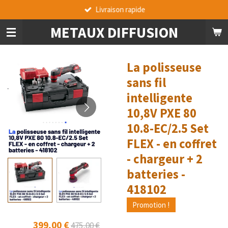
Livraison rapide
Passer
au
METAUX DIFFUSION
contenu
principal
La polisseuse
sans fil
intelligente
10,8V PXE 80
10.8-EC/2.5 Set
FLEX - en coffret
- chargeur + 2
batteries -
418102
Promotion !
399,00 €
475,00 €