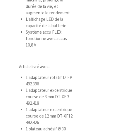
durée de la vie, et
augmente le rendement
L'affichage LED de la
capacité de la batterie
Système accu FLEX:
fonctionne avec accus
10,8 V
Article livré avec :
1 adaptateur rotatif DT-P
492.396
1 adaptateur excentrique
course de 3 mm DT-XF 3
492.418
1 adaptateur excentrique
course de 12 mm DT-XF12
492.426
1 plateau adhésif Ø 30