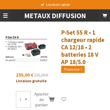
Livraison rapide
Passer
au
METAUX DIFFUSION
contenu
principal
P-Set 55 R • 1
chargeur rapide
СА 12/18 • 2
batteries 18 V
AP 18/5.0
Promotion !
250,00 €
325,00 €
Livraison gratuite
Ajouter
au
panier