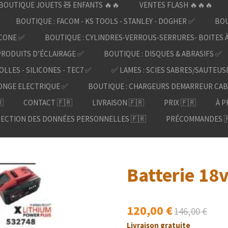
BOUTIQUE JOUETS 🧸 ENFANTS 🔥🔥
VENTES FLASH 🔥🔥🔥
BOUTIQUE : FACOM - KS TOOLS - STANLEY - DOGHER ✅
BOU
ICONE ✅
BOUTIQUE : CYLINDRES-VERROUS-SERRURES- BOITES 
PRODUITS D’ÉCLAIRAGE ✅
BOUTIQUE : DISQUES & ABRASIFS ✅
OLLES - SILICONES - TEC7 ✅
✅ LAMES : SCIES SABRES/SAUTEUS
ONGE ELECTRIQUE ✅
BOUTIQUE : CHARGEURS DEMARREUR CAB

CONTACT 🇫🇷
LIVRAISON 🇫🇷
PRIX 🇫🇷
À P
ECTION DES DONNÉES PERSONNELLES 🇫🇷
PRÉCOMMANDES 
Batterie 18v
120,00 €
146,00 €
Livraison gratuite