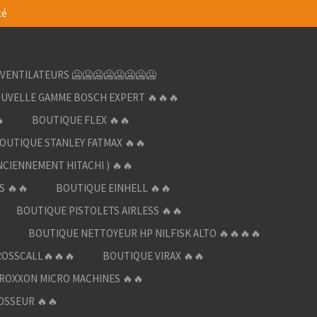
té
VENTILATEURS 🥶🥶🥶🥶🥶🥶🥶🥶
UVELLE GAMME BOSCH EXPERT 🔥🔥🔥

BOUTIQUE FLEX 🔥🔥
OUTIQUE STANLEY FATMAX 🔥🔥
NCIENNEMENT HITACHI ) 🔥🔥
S 🔥🔥
BOUTIQUE EINHELL 🔥🔥
BOUTIQUE PISTOLETS AIRLESS 🔥🔥

BOUTIQUE NETTOYEUR HP NILFISK ALTO 🔥🔥🔥🔥
ROSSCALL🔥🔥🔥
BOUTIQUE VIRAX 🔥🔥
ROXXON MICRO MACHINES 🔥🔥
OSSEUR 🔥🔥