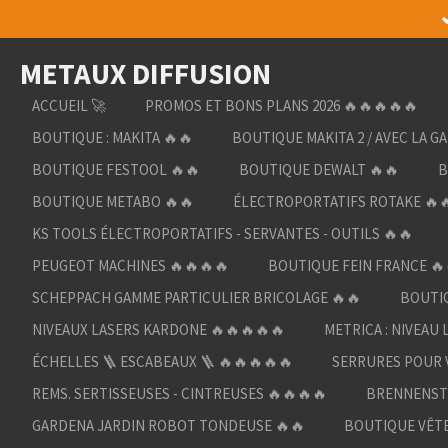
Passer
au
METAUX DIFFUSION
contenu
principal
ACCUEIL 🚀
PROMOS ET BONS PLANS 2026 🔥🔥🔥🔥🔥
BOUTIQUE : MAKITA 🔥🔥
BOUTIQUE MAKITA 2 / AVEC LA G
BOUTIQUE FESTOOL 🔥🔥
BOUTIQUE DEWALT 🔥🔥
B
BOUTIQUE METABO 🔥🔥
ÉLECTROPORTATIFS ROTAKE 🔥
KS TOOLS ÉLECTROPORTATIFS - SERVANTES - OUTILS 🔥🔥
PEUGEOT MACHINES 🔥🔥🔥🔥
BOUTIQUE FEIN FRANCE 🔥
SCHEPPACH GAMME PARTICULIER BRICOLAGE 🔥🔥
BOUTIQ
NIVEAUX LASERS KARDONE 🔥🔥🔥🔥🔥
METRICA : NIVEAU 
ÉCHELLES 🪜 ESCABEAUX 🪜 🔥🔥🔥🔥🔥
SERRURES POUR V
REMS. SERTISSEUSES - CINTREUSES 🔥🔥🔥🔥
BRENNENST
GARDENA JARDIN ROBOT TONDEUSE 🔥🔥
BOUTIQUE VÊTE