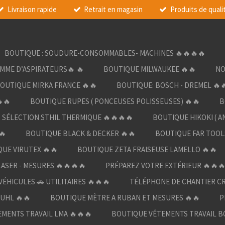
Livraison rapide
Retrait en magasin
Produits de quali
BOUTIQUE : SOUDURE-CONSOMMABLES- MACHINES 🔥🔥🔥🔥
AMME D’ASPIRATEURS🔥 🔥
BOUTIQUE MILWAUKEE 🔥🔥
NO
OUTIQUE MIRKA FRANCE 🔥🔥
BOUTIQUE: BOSCH - DREMEL 🔥
🔥
BOUTIQUE RUPES ( PONCEUSES POLISSEUSES) 🔥🔥
B
SÉLECTION STHIL THERMIQUE 🔥🔥🔥🔥
BOUTIQUE HIKOKI ( A
🔥
BOUTIQUE BLACK & DECKER 🔥🔥
BOUTIQUE FAR TOOL
UE VIRUTEX 🔥🔥
BOUTIQUE ZETA FRAISEUSE LAMELLO 🔥🔥
LASER - MESURES 🔥🔥🔥🔥
PRÉPAREZ VOTRE EXTÉRIEUR 🔥🔥
ÉHICULES 🚗 UTILITAIRES 🔥🔥🔥
TÉLÉPHONE DE CHANTIER C
UHL 🔥🔥
BOUTIQUE MÈTRE A RUBAN ET MESURES 🔥🔥
P
MENTS TRAVAIL LMA 🔥🔥🔥
BOUTIQUE VÊTEMENTS TRAVAIL B