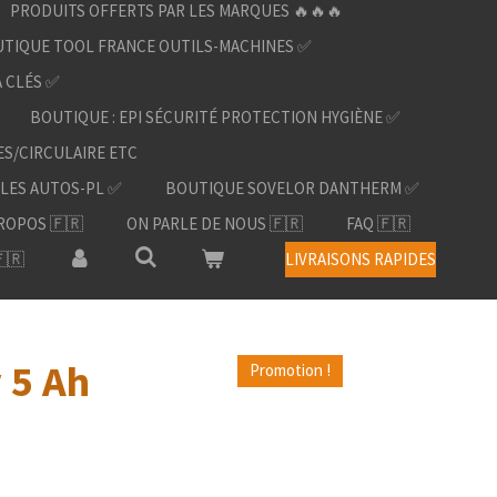
PRODUITS OFFERTS PAR LES MARQUES 🔥🔥🔥
TIQUE TOOL FRANCE OUTILS-MACHINES ✅
À CLÉS ✅
BOUTIQUE : EPI SÉCURITÉ PROTECTION HYGIÈNE ✅
ES/CIRCULAIRE ETC
LES AUTOS-PL ✅
BOUTIQUE SOVELOR DANTHERM ✅
ROPOS 🇫🇷
ON PARLE DE NOUS 🇫🇷
FAQ 🇫🇷
🇷
LIVRAISONS RAPIDES
 5 Ah
Promotion !