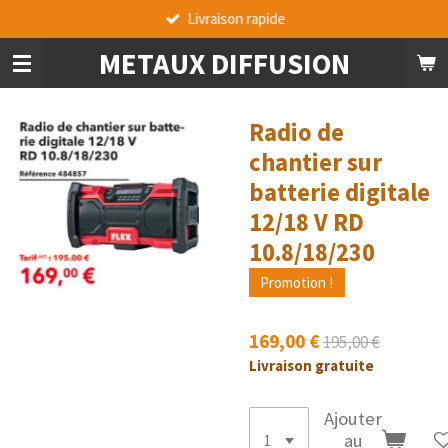
Livraison rapide
Passer
au
METAUX DIFFUSION
contenu
principal
Radio de
chantier sur
batterie digitale
12/18 V RD
10.8/18/230
Promotion !
169,00 €
195,00 €
Livraison gratuite
Ajouter
au