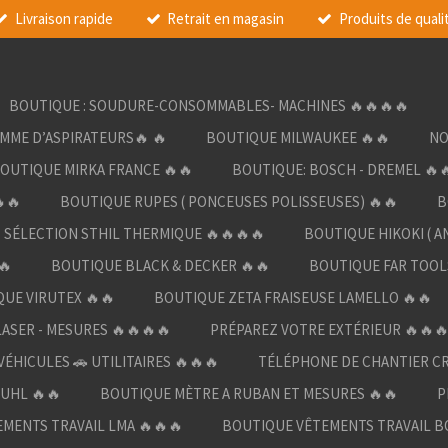
Livraison rapide
Retrait en magasin
Produits de quali
BOUTIQUE : SOUDURE-CONSOMMABLES- MACHINES 🔥🔥🔥🔥
AMME D’ASPIRATEURS🔥 🔥
BOUTIQUE MILWAUKEE 🔥🔥
NO
OUTIQUE MIRKA FRANCE 🔥🔥
BOUTIQUE: BOSCH - DREMEL 🔥
🔥
BOUTIQUE RUPES ( PONCEUSES POLISSEUSES) 🔥🔥
B
SÉLECTION STHIL THERMIQUE 🔥🔥🔥🔥
BOUTIQUE HIKOKI ( A
🔥
BOUTIQUE BLACK & DECKER 🔥🔥
BOUTIQUE FAR TOOL
UE VIRUTEX 🔥🔥
BOUTIQUE ZETA FRAISEUSE LAMELLO 🔥🔥
LASER - MESURES 🔥🔥🔥🔥
PRÉPAREZ VOTRE EXTÉRIEUR 🔥🔥
ÉHICULES 🚗 UTILITAIRES 🔥🔥🔥
TÉLÉPHONE DE CHANTIER C
UHL 🔥🔥
BOUTIQUE MÈTRE A RUBAN ET MESURES 🔥🔥
P
MENTS TRAVAIL LMA 🔥🔥🔥
BOUTIQUE VÊTEMENTS TRAVAIL B