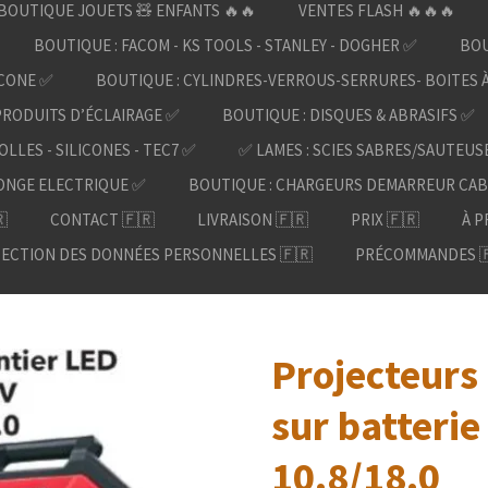
BOUTIQUE JOUETS 🧸 ENFANTS 🔥🔥
VENTES FLASH 🔥🔥🔥
BOUTIQUE : FACOM - KS TOOLS - STANLEY - DOGHER ✅
BOU
ICONE ✅
BOUTIQUE : CYLINDRES-VERROUS-SERRURES- BOITES 
PRODUITS D’ÉCLAIRAGE ✅
BOUTIQUE : DISQUES & ABRASIFS ✅
OLLES - SILICONES - TEC7 ✅
✅ LAMES : SCIES SABRES/SAUTEUS
ONGE ELECTRIQUE ✅
BOUTIQUE : CHARGEURS DEMARREUR CAB

CONTACT 🇫🇷
LIVRAISON 🇫🇷
PRIX 🇫🇷
À P
ECTION DES DONNÉES PERSONNELLES 🇫🇷
PRÉCOMMANDES 
Projecteurs
sur batterie
10.8/18.0