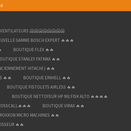
té
VENTILATEURS 🥶🥶🥶🥶🥶🥶🥶🥶
UVELLE GAMME BOSCH EXPERT 🔥🔥🔥

BOUTIQUE FLEX 🔥🔥
OUTIQUE STANLEY FATMAX 🔥🔥
NCIENNEMENT HITACHI ) 🔥🔥
S 🔥🔥
BOUTIQUE EINHELL 🔥🔥
BOUTIQUE PISTOLETS AIRLESS 🔥🔥

BOUTIQUE NETTOYEUR HP NILFISK ALTO 🔥🔥🔥🔥
ROSSCALL🔥🔥🔥
BOUTIQUE VIRAX 🔥🔥
ROXXON MICRO MACHINES 🔥🔥
OSSEUR 🔥🔥