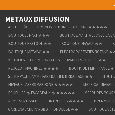
Passer
au
METAUX DIFFUSION
contenu
principal
ACCUEIL 🚀
PROMOS ET BONS PLANS 2026 🔥🔥🔥🔥🔥
BOUTIQUE : MAKITA 🔥🔥
BOUTIQUE MAKITA 2 / AVEC LA G
BOUTIQUE FESTOOL 🔥🔥
BOUTIQUE DEWALT 🔥🔥
B
BOUTIQUE METABO 🔥🔥
ÉLECTROPORTATIFS ROTAKE 🔥
KS TOOLS ÉLECTROPORTATIFS - SERVANTES - OUTILS 🔥🔥
PEUGEOT MACHINES 🔥🔥🔥🔥
BOUTIQUE FEIN FRANCE 🔥
SCHEPPACH GAMME PARTICULIER BRICOLAGE 🔥🔥
BOUTIQ
NIVEAUX LASERS KARDONE 🔥🔥🔥🔥🔥
METRICA : NIVEAU 
ÉCHELLES 🪜 ESCABEAUX 🪜 🔥🔥🔥🔥🔥
SERRURES POUR V
REMS. SERTISSEUSES - CINTREUSES 🔥🔥🔥🔥
BRENNENST
GARDENA JARDIN ROBOT TONDEUSE 🔥🔥
BOUTIQUE VÊTE