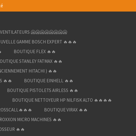
té
VENTILATEURS 🥶🥶🥶🥶🥶🥶🥶🥶
UVELLE GAMME BOSCH EXPERT 🔥🔥🔥

BOUTIQUE FLEX 🔥🔥
OUTIQUE STANLEY FATMAX 🔥🔥
NCIENNEMENT HITACHI ) 🔥🔥
S 🔥🔥
BOUTIQUE EINHELL 🔥🔥
BOUTIQUE PISTOLETS AIRLESS 🔥🔥

BOUTIQUE NETTOYEUR HP NILFISK ALTO 🔥🔥🔥🔥
ROSSCALL🔥🔥🔥
BOUTIQUE VIRAX 🔥🔥
ROXXON MICRO MACHINES 🔥🔥
OSSEUR 🔥🔥