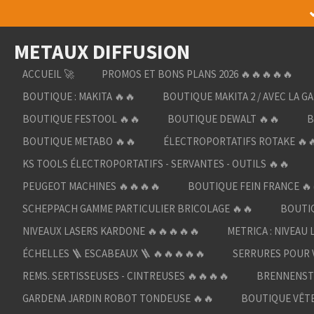
Passer
au
METAUX DIFFUSION
contenu
principal
ACCUEIL 🚀
PROMOS ET BONS PLANS 2026 🔥🔥🔥🔥🔥
BOUTIQUE : MAKITA 🔥🔥
BOUTIQUE MAKITA 2 / AVEC LA G
BOUTIQUE FESTOOL 🔥🔥
BOUTIQUE DEWALT 🔥🔥
B
BOUTIQUE METABO 🔥🔥
ÉLECTROPORTATIFS ROTAKE 🔥
KS TOOLS ÉLECTROPORTATIFS - SERVANTES - OUTILS 🔥🔥
PEUGEOT MACHINES 🔥🔥🔥🔥
BOUTIQUE FEIN FRANCE 🔥
SCHEPPACH GAMME PARTICULIER BRICOLAGE 🔥🔥
BOUTIQ
NIVEAUX LASERS KARDONE 🔥🔥🔥🔥🔥
METRICA : NIVEAU 
ÉCHELLES 🪜 ESCABEAUX 🪜 🔥🔥🔥🔥🔥
SERRURES POUR V
REMS. SERTISSEUSES - CINTREUSES 🔥🔥🔥🔥
BRENNENST
GARDENA JARDIN ROBOT TONDEUSE 🔥🔥
BOUTIQUE VÊTE