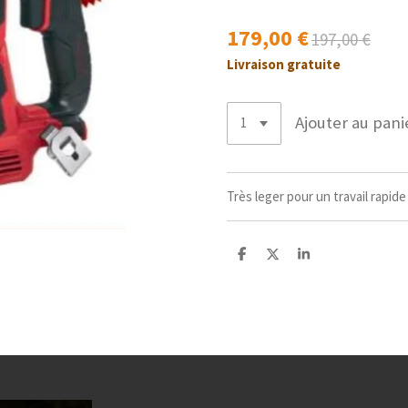
179,00 €
197,00 €
Livraison gratuite
Ajouter au pani
Très leger pour un travail rapide
P
P
P
a
a
a
r
r
r
t
t
t
a
a
a
g
g
g
e
e
e
r
r
r