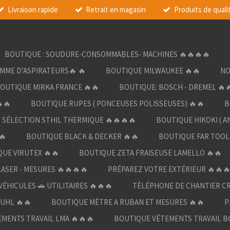
Livraison rapide
Retrait en magasin
Produits de quali
BOUTIQUE : SOUDURE-CONSOMMABLES- MACHINES 🔥🔥🔥🔥
AMME D’ASPIRATEURS🔥 🔥
BOUTIQUE MILWAUKEE 🔥🔥
NO
OUTIQUE MIRKA FRANCE 🔥🔥
BOUTIQUE: BOSCH - DREMEL 🔥
🔥
BOUTIQUE RUPES ( PONCEUSES POLISSEUSES) 🔥🔥
B
SÉLECTION STHIL THERMIQUE 🔥🔥🔥🔥
BOUTIQUE HIKOKI ( A
🔥
BOUTIQUE BLACK & DECKER 🔥🔥
BOUTIQUE FAR TOOL
UE VIRUTEX 🔥🔥
BOUTIQUE ZETA FRAISEUSE LAMELLO 🔥🔥
LASER - MESURES 🔥🔥🔥🔥
PRÉPAREZ VOTRE EXTÉRIEUR 🔥🔥
ÉHICULES 🚗 UTILITAIRES 🔥🔥🔥
TÉLÉPHONE DE CHANTIER C
UHL 🔥🔥
BOUTIQUE MÈTRE A RUBAN ET MESURES 🔥🔥
P
MENTS TRAVAIL LMA 🔥🔥🔥
BOUTIQUE VÊTEMENTS TRAVAIL B