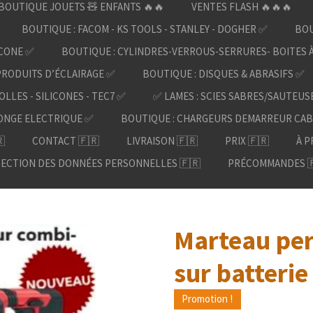
BOUTIQUE JOUETS 🧸 ENFANTS 🔥🔥
VENTES FLASH 🔥🔥🔥
BOUTIQUE : FACOM - KS TOOLS - STANLEY - DOGHER ✅
BOU
ICONE ✅
BOUTIQUE : CYLINDRES-VERROUS-SERRURES- BOITES 
PRODUITS D’ÉCLAIRAGE ✅
BOUTIQUE : DISQUES & ABRASIFS ✅
OLLES - SILICONES - TEC7 ✅
✅ LAMES : SCIES SABRES/SAUTEUS
ONGE ELECTRIQUE ✅
BOUTIQUE : CHARGEURS DEMARREUR CAB

CONTACT 🇫🇷
LIVRAISON 🇫🇷
PRIX 🇫🇷
À P
ECTION DES DONNÉES PERSONNELLES 🇫🇷
PRÉCOMMANDES 
Marteau per
sur batteri
Promotion !