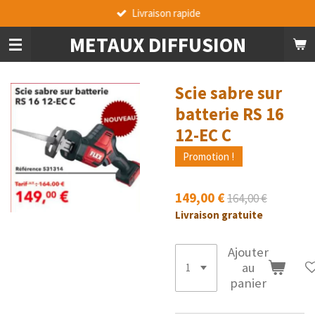
Livraison rapide
Passer
au
METAUX DIFFUSION
contenu
principal
Scie sabre sur
batterie RS 16
12-EC C
Promotion !
149,00 €
164,00 €
Livraison gratuite
Ajouter
au
panier