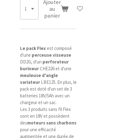
Ajouter
au
panier
Le pack Flex
est composé
d'une
perceuse visseuse
DD2G, d'un
perforateur
burineur
CHE226 et d'une
meuleuse d'angle
variateur
LBE125. En plus, le
pack est doté d'un set de 3
batteries 18V/5Ah avec un
chargeur et un sac.
Les 3 produits sans fil Flex
sont en 18V et possèdent
des
moteurs sans charbons
pour une efficacité
augmentée et une durée de