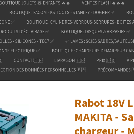
BOUTIQUE JOUETS 🧸 ENFANTS 🔥🔥
VENTES FLASH 🔥🔥🔥
BOUTIQUE : FACOM - KS TOOLS - STANLEY - DOGHER ✅
BOU
ICONE ✅
BOUTIQUE : CYLINDRES-VERROUS-SERRURES- BOITES 
PRODUITS D’ÉCLAIRAGE ✅
BOUTIQUE : DISQUES & ABRASIFS ✅
OLLES - SILICONES - TEC7 ✅
✅ LAMES : SCIES SABRES/SAUTEUS
ONGE ELECTRIQUE ✅
BOUTIQUE : CHARGEURS DEMARREUR CAB

CONTACT 🇫🇷
LIVRAISON 🇫🇷
PRIX 🇫🇷
À P
ECTION DES DONNÉES PERSONNELLES 🇫🇷
PRÉCOMMANDES 
Rabot 18V L
MAKITA - San
chargeur - 