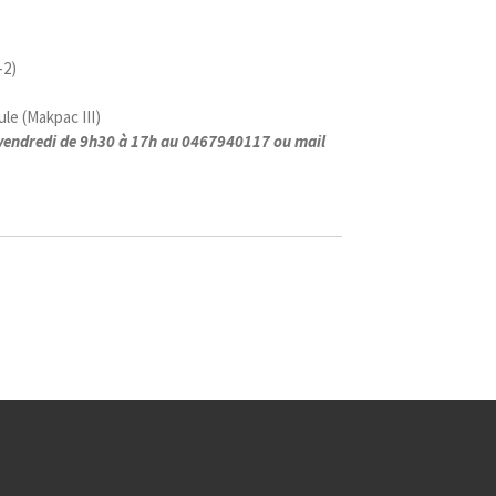
-2)
le (Makpac III)
au vendredi de 9h30 à 17h au 0467940117 ou mail