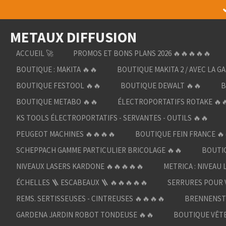
Passer
au
METAUX DIFFUSION
contenu
principal
ACCUEIL 🚀
PROMOS ET BONS PLANS 2026 🔥🔥🔥🔥🔥
BOUTIQUE : MAKITA 🔥🔥
BOUTIQUE MAKITA 2 / AVEC LA G
BOUTIQUE FESTOOL 🔥🔥
BOUTIQUE DEWALT 🔥🔥
B
BOUTIQUE METABO 🔥🔥
ÉLECTROPORTATIFS ROTAKE 🔥
KS TOOLS ÉLECTROPORTATIFS - SERVANTES - OUTILS 🔥🔥
PEUGEOT MACHINES 🔥🔥🔥🔥
BOUTIQUE FEIN FRANCE 🔥
SCHEPPACH GAMME PARTICULIER BRICOLAGE 🔥🔥
BOUTIQ
NIVEAUX LASERS KARDONE 🔥🔥🔥🔥🔥
METRICA : NIVEAU 
ÉCHELLES 🪜 ESCABEAUX 🪜 🔥🔥🔥🔥🔥
SERRURES POUR V
REMS. SERTISSEUSES - CINTREUSES 🔥🔥🔥🔥
BRENNENST
GARDENA JARDIN ROBOT TONDEUSE 🔥🔥
BOUTIQUE VÊTE