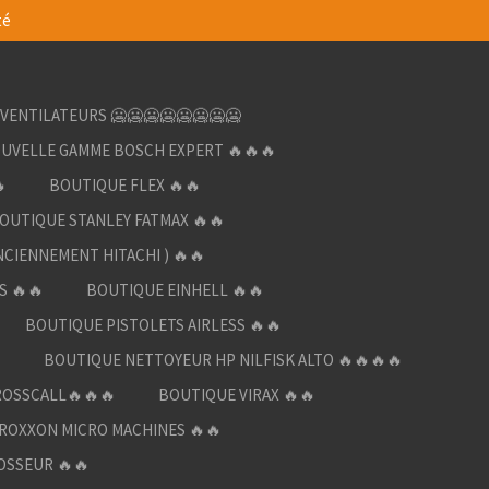
té
VENTILATEURS 🥶🥶🥶🥶🥶🥶🥶🥶
UVELLE GAMME BOSCH EXPERT 🔥🔥🔥

BOUTIQUE FLEX 🔥🔥
OUTIQUE STANLEY FATMAX 🔥🔥
NCIENNEMENT HITACHI ) 🔥🔥
S 🔥🔥
BOUTIQUE EINHELL 🔥🔥
BOUTIQUE PISTOLETS AIRLESS 🔥🔥

BOUTIQUE NETTOYEUR HP NILFISK ALTO 🔥🔥🔥🔥
ROSSCALL🔥🔥🔥
BOUTIQUE VIRAX 🔥🔥
ROXXON MICRO MACHINES 🔥🔥
OSSEUR 🔥🔥