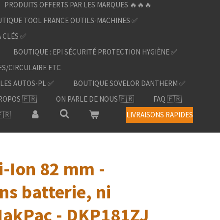
PRODUITS OFFERTS PAR LES MARQUES 🔥🔥🔥
TIQUE TOOL FRANCE OUTILS-MACHINES ✅
À CLÉS ✅
BOUTIQUE : EPI SÉCURITÉ PROTECTION HYGIÈNE ✅
ES/CIRCULAIRE ETC
LES AUTOS-PL ✅
BOUTIQUE SOVELOR DANTHERM ✅
ROPOS 🇫🇷
ON PARLE DE NOUS 🇫🇷
FAQ 🇫🇷
🇷
LIVRAISONS RAPIDES
i-Ion 82 mm -
s batterie, ni
MakPac - DKP181ZJ