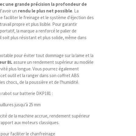
vec une grande précision la profondeur de
d'avoir un
rendu le plus net possible
. La
e faciliter le freinage et le système d'éjection des
avail propre et plus lisible. Pour garantir
l portatif, la marque a renforcé le palier de
l soit plus résistant et plus solide, même dans
otable pour éviter tout dommage sur la lame et la
eur BL
assure un rendement supérieur au modèle
évité plus longue. Vous pourrez également
cet outil et la ranger dans son coffret ABS
des chocs, de la poussière et de l'humidité.
 rabot sur batterie DKP181 :
euillures jusqu'à 25 mm
cité de la machine accrue, rendement supérieur
rapport aux moteurs classiques.
pour faciliter le chanfreinage