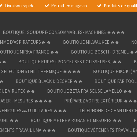
Livraison rapide
Retrait en magasin
Produits de quali
BOUTIQUE : SOUDURE-CONSOMMABLES- MACHINES 🔥🔥🔥🔥
AMME D’ASPIRATEURS🔥 🔥
BOUTIQUE MILWAUKEE 🔥🔥
NO
OUTIQUE MIRKA FRANCE 🔥🔥
BOUTIQUE: BOSCH - DREMEL 🔥
🔥
BOUTIQUE RUPES ( PONCEUSES POLISSEUSES) 🔥🔥
B
SÉLECTION STHIL THERMIQUE 🔥🔥🔥🔥
BOUTIQUE HIKOKI ( A
🔥
BOUTIQUE BLACK & DECKER 🔥🔥
BOUTIQUE FAR TOOL
UE VIRUTEX 🔥🔥
BOUTIQUE ZETA FRAISEUSE LAMELLO 🔥🔥
LASER - MESURES 🔥🔥🔥🔥
PRÉPAREZ VOTRE EXTÉRIEUR 🔥🔥
ÉHICULES 🚗 UTILITAIRES 🔥🔥🔥
TÉLÉPHONE DE CHANTIER C
UHL 🔥🔥
BOUTIQUE MÈTRE A RUBAN ET MESURES 🔥🔥
P
MENTS TRAVAIL LMA 🔥🔥🔥
BOUTIQUE VÊTEMENTS TRAVAIL B