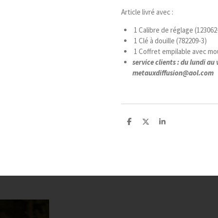
Article livré avec :
1 Calibre de réglage (123062
1 Clé à douille (782209-3)
1 Coffret empilable avec mou
service clients : du lundi 
metauxdiffusion@aol.com
P
P
P
a
a
a
r
r
r
t
t
t
a
a
a
g
g
g
e
e
e
r
r
r