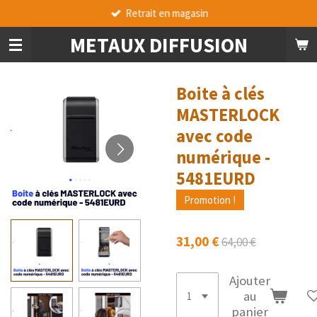
Retrait en magasin
Passer
au
METAUX DIFFUSION
contenu
principal
Boite à clés
MASTERLOCK
avec code
numérique -
5481EURD
Promotion !
31,00 €
64,00 €
Ajouter
au
panier