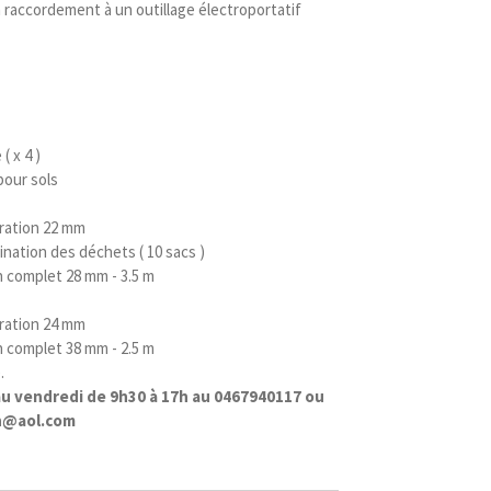
raccordement à un outillage électroportatif
( x 4 )
pour sols
iration 22 mm
ination des déchets ( 10 sacs )
n complet 28 mm - 3.5 m
iration 24 mm
n complet 38 mm - 2.5 m
.
i au vendredi de 9h30 à 17h au 0467940117 ou
on@aol.com