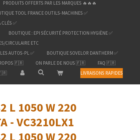
PRODUITS OFFERTS PAR LES MARQUES 🔥🔥🔥
TIQUE TOOL FRANCE OUTILS-MACHINES ✅
À CLÉS ✅
BOUTIQUE : EPI SÉCURITÉ PROTECTION HYGIÈNE ✅
ES/CIRCULAIRE ETC
LES AUTOS-PL ✅
BOUTIQUE SOVELOR DANTHERM ✅
ROPOS 🇫🇷
ON PARLE DE NOUS 🇫🇷
FAQ 🇫🇷
🇷
LIVRAISONS RAPIDES
32 L 1050 W 220
A - VC3210LX1
32 L 1050 W 220