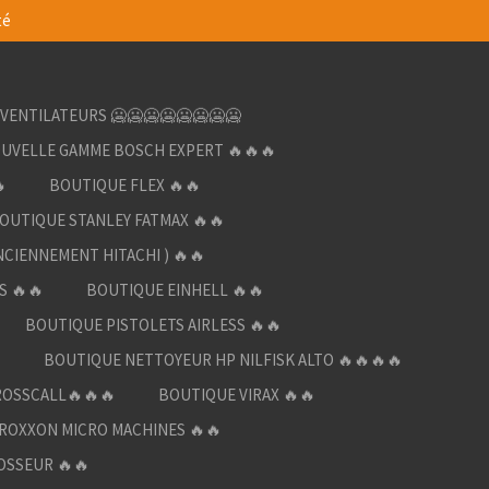
té
VENTILATEURS 🥶🥶🥶🥶🥶🥶🥶🥶
UVELLE GAMME BOSCH EXPERT 🔥🔥🔥

BOUTIQUE FLEX 🔥🔥
OUTIQUE STANLEY FATMAX 🔥🔥
NCIENNEMENT HITACHI ) 🔥🔥
S 🔥🔥
BOUTIQUE EINHELL 🔥🔥
BOUTIQUE PISTOLETS AIRLESS 🔥🔥

BOUTIQUE NETTOYEUR HP NILFISK ALTO 🔥🔥🔥🔥
ROSSCALL🔥🔥🔥
BOUTIQUE VIRAX 🔥🔥
ROXXON MICRO MACHINES 🔥🔥
OSSEUR 🔥🔥