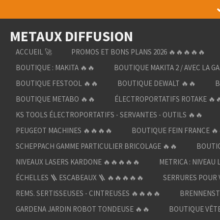
Passer
au
METAUX DIFFUSION
contenu
principal
ACCUEIL 🚀
PROMOS ET BONS PLANS 2026 🔥🔥🔥🔥🔥
BOUTIQUE : MAKITA 🔥🔥
BOUTIQUE MAKITA 2 / AVEC LA G
BOUTIQUE FESTOOL 🔥🔥
BOUTIQUE DEWALT 🔥🔥
B
BOUTIQUE METABO 🔥🔥
ÉLECTROPORTATIFS ROTAKE 🔥
KS TOOLS ÉLECTROPORTATIFS - SERVANTES - OUTILS 🔥🔥
PEUGEOT MACHINES 🔥🔥🔥🔥
BOUTIQUE FEIN FRANCE 🔥
SCHEPPACH GAMME PARTICULIER BRICOLAGE 🔥🔥
BOUTIQ
NIVEAUX LASERS KARDONE 🔥🔥🔥🔥🔥
METRICA : NIVEAU 
ÉCHELLES 🪜 ESCABEAUX 🪜 🔥🔥🔥🔥🔥
SERRURES POUR V
REMS. SERTISSEUSES - CINTREUSES 🔥🔥🔥🔥
BRENNENST
GARDENA JARDIN ROBOT TONDEUSE 🔥🔥
BOUTIQUE VÊTE