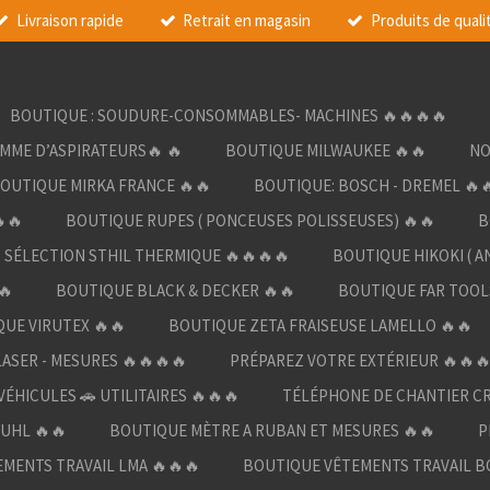
Livraison rapide
Retrait en magasin
Produits de quali
BOUTIQUE : SOUDURE-CONSOMMABLES- MACHINES 🔥🔥🔥🔥
AMME D’ASPIRATEURS🔥 🔥
BOUTIQUE MILWAUKEE 🔥🔥
NO
OUTIQUE MIRKA FRANCE 🔥🔥
BOUTIQUE: BOSCH - DREMEL 🔥
🔥
BOUTIQUE RUPES ( PONCEUSES POLISSEUSES) 🔥🔥
B
SÉLECTION STHIL THERMIQUE 🔥🔥🔥🔥
BOUTIQUE HIKOKI ( A
🔥
BOUTIQUE BLACK & DECKER 🔥🔥
BOUTIQUE FAR TOOL
UE VIRUTEX 🔥🔥
BOUTIQUE ZETA FRAISEUSE LAMELLO 🔥🔥
LASER - MESURES 🔥🔥🔥🔥
PRÉPAREZ VOTRE EXTÉRIEUR 🔥🔥
ÉHICULES 🚗 UTILITAIRES 🔥🔥🔥
TÉLÉPHONE DE CHANTIER C
UHL 🔥🔥
BOUTIQUE MÈTRE A RUBAN ET MESURES 🔥🔥
P
MENTS TRAVAIL LMA 🔥🔥🔥
BOUTIQUE VÊTEMENTS TRAVAIL B