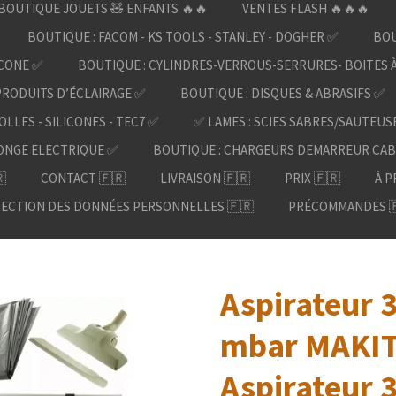
BOUTIQUE JOUETS 🧸 ENFANTS 🔥🔥
VENTES FLASH 🔥🔥🔥
BOUTIQUE : FACOM - KS TOOLS - STANLEY - DOGHER ✅
BOU
ICONE ✅
BOUTIQUE : CYLINDRES-VERROUS-SERRURES- BOITES 
PRODUITS D’ÉCLAIRAGE ✅
BOUTIQUE : DISQUES & ABRASIFS ✅
OLLES - SILICONES - TEC7 ✅
✅ LAMES : SCIES SABRES/SAUTEUS
ONGE ELECTRIQUE ✅
BOUTIQUE : CHARGEURS DEMARREUR CAB

CONTACT 🇫🇷
LIVRAISON 🇫🇷
PRIX 🇫🇷
À P
ECTION DES DONNÉES PERSONNELLES 🇫🇷
PRÉCOMMANDES 
Aspirateur 
mbar MAKIT
Aspirateur 