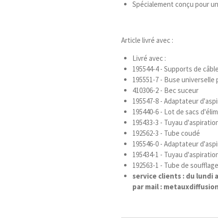
Spécialement conçu pour un 
Article livré avec :
Livré avec :
195544-4 - Supports de câble 
195551-7 - Buse universelle 
410306-2 - Bec suceur
195547-8 - Adaptateur d'asp
195440-6 - Lot de sacs d'élim
195433-3 - Tuyau d'aspiratio
192562-3 - Tube coudé
195546-0 - Adaptateur d'asp
195434-1 - Tuyau d'aspiratio
192563-1 - Tube de soufflage
service clients : du lund
par mail : metauxdiffusi