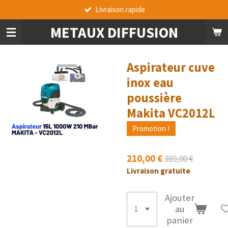
Livraison rapide
Passer
au
METAUX DIFFUSION
contenu
principal
Aspirateur cuve
inox eau
poussière
Makita VC2012L
Promotion !
210,00 €
389,00 €
Livraison gratuite
Ajouter
au
panier