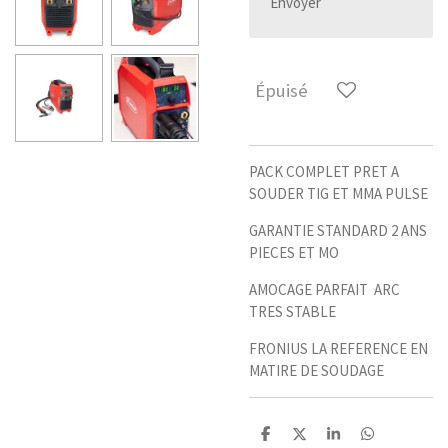
Envoyer
Épuisé
PACK COMPLET PRET A
SOUDER TIG ET MMA PULSE
GARANTIE STANDARD 2 ANS
PIECES ET MO
AMOCAGE PARFAIT ARC
TRES STABLE
FRONIUS LA REFERENCE EN
MATIRE DE SOUDAGE
P
P
P
P