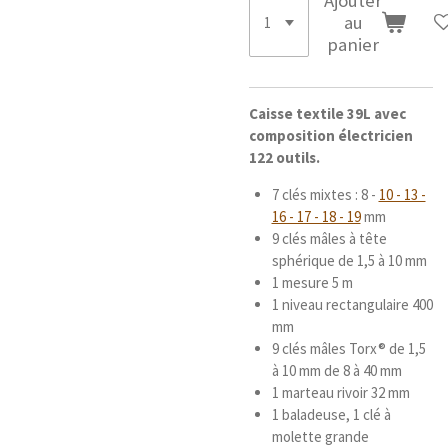
Ajouter
au
panier
Caisse textile 39L avec
composition électricien
122 outils.
7 clés mixtes : 8 -
10 - 13 -
16 - 17 - 18 - 19
mm
9 clés mâles à tête
sphérique de 1,5 à 10 mm
1 mesure 5 m
1 niveau rectangulaire 400
mm
9 clés mâles Torx® de 1,5
à 10 mm de 8 à 40 mm
1 marteau rivoir 32 mm
1 baladeuse, 1 clé à
molette grande