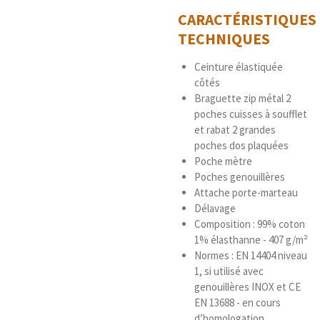
CARACTÉRISTIQUES
TECHNIQUES
Ceinture élastiquée
côtés
Braguette zip métal 2
poches cuisses à soufflet
et rabat 2 grandes
poches dos plaquées
Poche mètre
Poches genouillères
Attache porte-marteau
Délavage
Composition : 99% coton
1% élasthanne - 407 g/m²
Normes : EN 14404 niveau
1, si utilisé avec
genouillères INOX et CE
EN 13688 - en cours
d’homologation