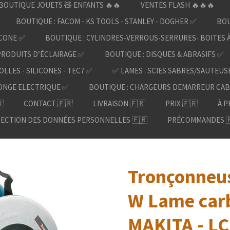
BOUTIQUE JOUETS 🧸 ENFANTS 🔥🔥
VENTES FLASH 🔥🔥🔥
BOUTIQUE : FACOM - KS TOOLS - STANLEY - DOGHER ✅
BOU
ICONE ✅
BOUTIQUE : CYLINDRES-VERROUS-SERRURES- BOITES 
PRODUITS D’ÉCLAIRAGE ✅
BOUTIQUE : DISQUES & ABRASIFS ✅
OLLES - SILICONES - TEC7 ✅
✅ LAMES : SCIES SABRES/SAUTEUS
ONGE ELECTRIQUE ✅
BOUTIQUE : CHARGEURS DEMARREUR CAB

CONTACT 🇫🇷
LIVRAISON 🇫🇷
PRIX 🇫🇷
À P
ECTION DES DONNÉES PERSONNELLES 🇫🇷
PRÉCOMMANDES 
Tronçonneu
W Lame car
MAKITA - L