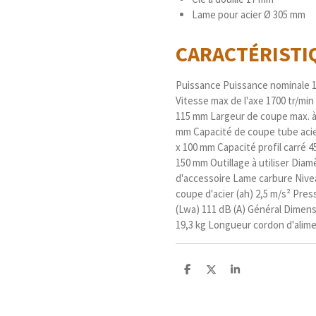
Lame pour acier Ø 305 mm
CARACTÉRIST
Puissance Puissance nominale 1
Vitesse max de l'axe 1700 tr/mi
115 mm Largeur de coupe max. à
mm Capacité de coupe tube acier
x 100 mm Capacité profil carré 4
150 mm Outillage à utiliser Dia
d'accessoire Lame carbure Nivea
coupe d'acier (ah) 2,5 m/s² Pre
(Lwa) 111 dB (A) Général Dimensi
19,3 kg Longueur cordon d'alime
P
P
P
a
a
a
r
r
r
t
t
t
a
a
a