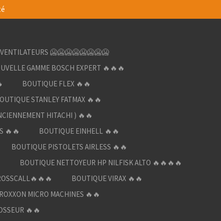
té
VENTILATEURS 🥶🥶🥶🥶🥶🥶🥶🥶
UVELLE GAMME BOSCH EXPERT 🔥🔥🔥

BOUTIQUE FLEX 🔥🔥
OUTIQUE STANLEY FATMAX 🔥🔥
NCIENNEMENT HITACHI ) 🔥🔥
S 🔥🔥
BOUTIQUE EINHELL 🔥🔥
BOUTIQUE PISTOLETS AIRLESS 🔥🔥

BOUTIQUE NETTOYEUR HP NILFISK ALTO 🔥🔥🔥🔥
ROSSCALL🔥🔥🔥
BOUTIQUE VIRAX 🔥🔥
ROXXON MICRO MACHINES 🔥🔥
OSSEUR 🔥🔥