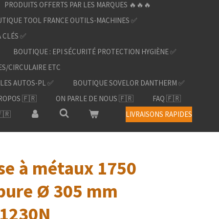
PRODUITS OFFERTS PAR LES MARQUES 🔥🔥🔥
TIQUE TOOL FRANCE OUTILS-MACHINES ✅
À CLÉS ✅
BOUTIQUE : EPI SÉCURITÉ PROTECTION HYGIÈNE ✅
ES/CIRCULAIRE ETC
LES AUTOS-PL ✅
BOUTIQUE SOVELOR DANTHERM ✅
ROPOS 🇫🇷
ON PARLE DE NOUS 🇫🇷
FAQ 🇫🇷
🇷
LIVRAISONS RAPIDES
se à métaux 1750
bure Ø 305 mm
C1230N