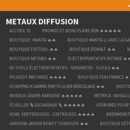
Passer
au
METAUX DIFFUSION
contenu
principal
ACCUEIL 🚀
PROMOS ET BONS PLANS 2026 🔥🔥🔥🔥🔥
BOUTIQUE : MAKITA 🔥🔥
BOUTIQUE MAKITA 2 / AVEC LA G
BOUTIQUE FESTOOL 🔥🔥
BOUTIQUE DEWALT 🔥🔥
B
BOUTIQUE METABO 🔥🔥
ÉLECTROPORTATIFS ROTAKE 🔥
KS TOOLS ÉLECTROPORTATIFS - SERVANTES - OUTILS 🔥🔥
PEUGEOT MACHINES 🔥🔥🔥🔥
BOUTIQUE FEIN FRANCE 🔥
SCHEPPACH GAMME PARTICULIER BRICOLAGE 🔥🔥
BOUTIQ
NIVEAUX LASERS KARDONE 🔥🔥🔥🔥🔥
METRICA : NIVEAU 
ÉCHELLES 🪜 ESCABEAUX 🪜 🔥🔥🔥🔥🔥
SERRURES POUR V
REMS. SERTISSEUSES - CINTREUSES 🔥🔥🔥🔥
BRENNENST
GARDENA JARDIN ROBOT TONDEUSE 🔥🔥
BOUTIQUE VÊTE