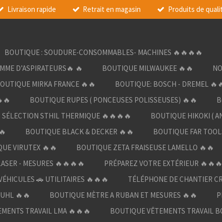
Livraison rapide
Retrait en magasin
Produits de quali
BOUTIQUE : SOUDURE-CONSOMMABLES- MACHINES 🔥🔥🔥🔥
AMME D’ASPIRATEURS🔥 🔥
BOUTIQUE MILWAUKEE 🔥🔥
NO
OUTIQUE MIRKA FRANCE 🔥🔥
BOUTIQUE: BOSCH - DREMEL 🔥
🔥
BOUTIQUE RUPES ( PONCEUSES POLISSEUSES) 🔥🔥
B
SÉLECTION STHIL THERMIQUE 🔥🔥🔥🔥
BOUTIQUE HIKOKI ( A
🔥
BOUTIQUE BLACK & DECKER 🔥🔥
BOUTIQUE FAR TOOL
UE VIRUTEX 🔥🔥
BOUTIQUE ZETA FRAISEUSE LAMELLO 🔥🔥
LASER - MESURES 🔥🔥🔥🔥
PRÉPAREZ VOTRE EXTÉRIEUR 🔥🔥
ÉHICULES 🚗 UTILITAIRES 🔥🔥🔥
TÉLÉPHONE DE CHANTIER C
UHL 🔥🔥
BOUTIQUE MÈTRE A RUBAN ET MESURES 🔥🔥
P
MENTS TRAVAIL LMA 🔥🔥🔥
BOUTIQUE VÊTEMENTS TRAVAIL B