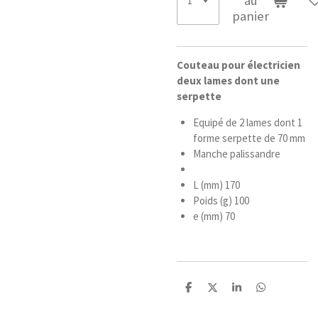
au
panier
Couteau pour électricien
deux lames dont une
serpette
Equipé de 2 lames dont 1
forme serpette de 70 mm
Manche palissandre
L (mm) 170
Poids (g) 100
e (mm) 70
P
P
P
P
a
a
a
a
r
r
r
r