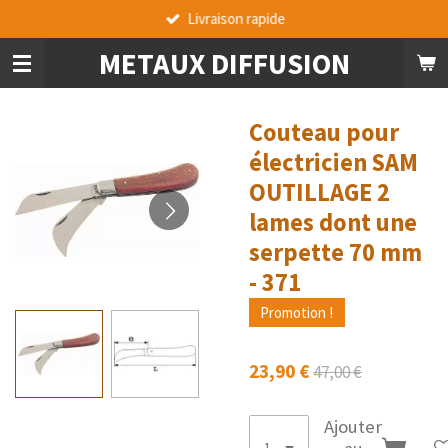
Livraison rapide
Passer
au
METAUX DIFFUSION
contenu
principal
Couteau pour
électricien SAM
OUTILLAGE 2
lames dont une
serpette 70 mm
- 371
Promotion !
23,90 €
47,00 €
Ajouter