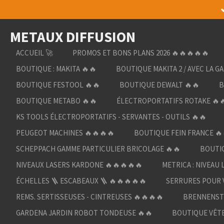
Passer
au
METAUX DIFFUSION
contenu
principal
ACCUEIL 🚀
PROMOS ET BONS PLANS 2026 🔥🔥🔥🔥🔥
BOUTIQUE : MAKITA 🔥🔥
BOUTIQUE MAKITA 2 / AVEC LA G
BOUTIQUE FESTOOL 🔥🔥
BOUTIQUE DEWALT 🔥🔥
B
BOUTIQUE METABO 🔥🔥
ÉLECTROPORTATIFS ROTAKE 🔥
KS TOOLS ÉLECTROPORTATIFS - SERVANTES - OUTILS 🔥🔥
PEUGEOT MACHINES 🔥🔥🔥🔥
BOUTIQUE FEIN FRANCE 🔥
SCHEPPACH GAMME PARTICULIER BRICOLAGE 🔥🔥
BOUTIQ
NIVEAUX LASERS KARDONE 🔥🔥🔥🔥🔥
METRICA : NIVEAU 
ÉCHELLES 🪜 ESCABEAUX 🪜 🔥🔥🔥🔥🔥
SERRURES POUR V
REMS. SERTISSEUSES - CINTREUSES 🔥🔥🔥🔥
BRENNENST
GARDENA JARDIN ROBOT TONDEUSE 🔥🔥
BOUTIQUE VÊTE