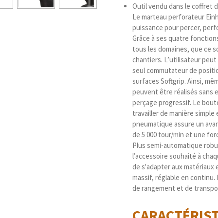
Outil vendu dans le coffret
Le marteau perforateur Einh
puissance pour percer, perfo
Grâce à ses quatre fonctions
tous les domaines, que ce soit
chantiers. L’utilisateur peut
seul commutateur de position
surfaces Softgrip. Ainsi, mêm
peuvent être réalisés sans e
perçage progressif. Le bou
travailler de manière simpl
pneumatique assure un avan
de 5 000 tour/min et une for
Plus semi-automatique robu
l’accessoire souhaité à cha
de s'adapter aux matériaux e
massif, réglable en continu.
de rangement et de transpor
CARACTÉRIS