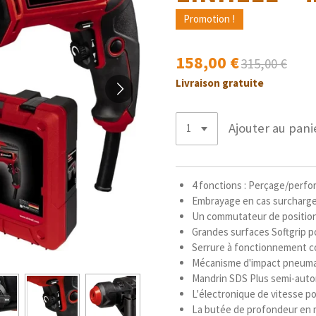
Promotion !
158,00 €
315,00 €
Livraison gratuite
Ajouter au pani
4 fonctions : Perçage/perfo
Embrayage en cas surcharge p
Un commutateur de position
Grandes surfaces Softgrip p
Serrure à fonctionnement con
Mécanisme d'impact pneumat
Mandrin SDS Plus semi-aut
L'électronique de vitesse pou
La butée de profondeur en m