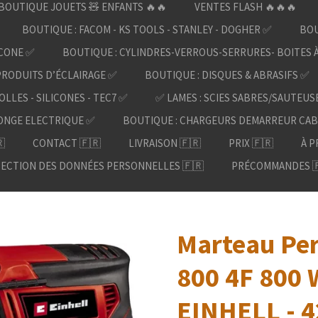
BOUTIQUE JOUETS 🧸 ENFANTS 🔥🔥
VENTES FLASH 🔥🔥🔥
BOUTIQUE : FACOM - KS TOOLS - STANLEY - DOGHER ✅
BOU
ICONE ✅
BOUTIQUE : CYLINDRES-VERROUS-SERRURES- BOITES 
PRODUITS D’ÉCLAIRAGE ✅
BOUTIQUE : DISQUES & ABRASIFS ✅
OLLES - SILICONES - TEC7 ✅
✅ LAMES : SCIES SABRES/SAUTEUS
ONGE ELECTRIQUE ✅
BOUTIQUE : CHARGEURS DEMARREUR CAB

CONTACT 🇫🇷
LIVRAISON 🇫🇷
PRIX 🇫🇷
À P
ECTION DES DONNÉES PERSONNELLES 🇫🇷
PRÉCOMMANDES 
Marteau Per
800 4F 800 W
EINHELL - 