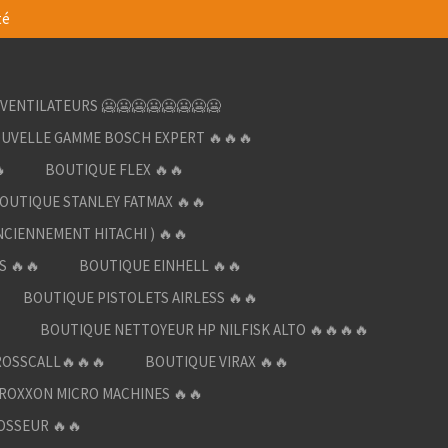
té
VENTILATEURS 🥶🥶🥶🥶🥶🥶🥶🥶
UVELLE GAMME BOSCH EXPERT 🔥🔥🔥

BOUTIQUE FLEX 🔥🔥
OUTIQUE STANLEY FATMAX 🔥🔥
NCIENNEMENT HITACHI ) 🔥🔥
S 🔥🔥
BOUTIQUE EINHELL 🔥🔥
BOUTIQUE PISTOLETS AIRLESS 🔥🔥

BOUTIQUE NETTOYEUR HP NILFISK ALTO 🔥🔥🔥🔥
ROSSCALL🔥🔥🔥
BOUTIQUE VIRAX 🔥🔥
ROXXON MICRO MACHINES 🔥🔥
OSSEUR 🔥🔥