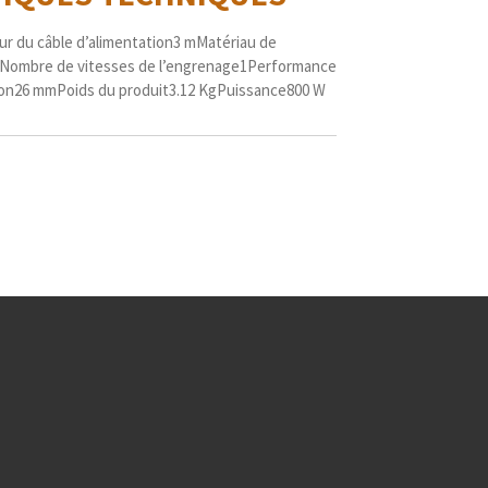
r du câble d’alimentation
3 m
Matériau de
Nombre de vitesses de l’engrenage
1
Performance
on
26 mm
Poids du produit
3.12 Kg
Puissance
800 W