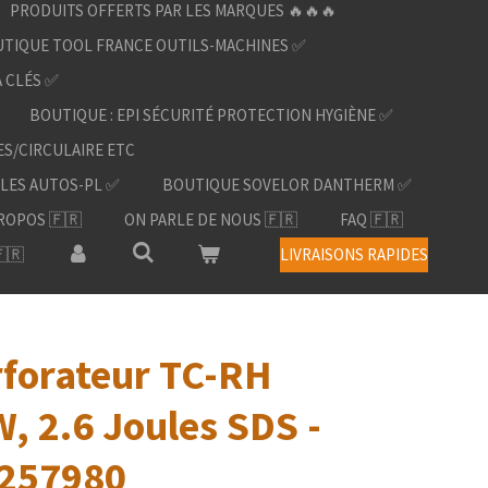
PRODUITS OFFERTS PAR LES MARQUES 🔥🔥🔥
TIQUE TOOL FRANCE OUTILS-MACHINES ✅
À CLÉS ✅
BOUTIQUE : EPI SÉCURITÉ PROTECTION HYGIÈNE ✅
ES/CIRCULAIRE ETC
LES AUTOS-PL ✅
BOUTIQUE SOVELOR DANTHERM ✅
ROPOS 🇫🇷
ON PARLE DE NOUS 🇫🇷
FAQ 🇫🇷
🇷
LIVRAISONS RAPIDES
forateur TC-RH
, 2.6 Joules SDS -
4257980