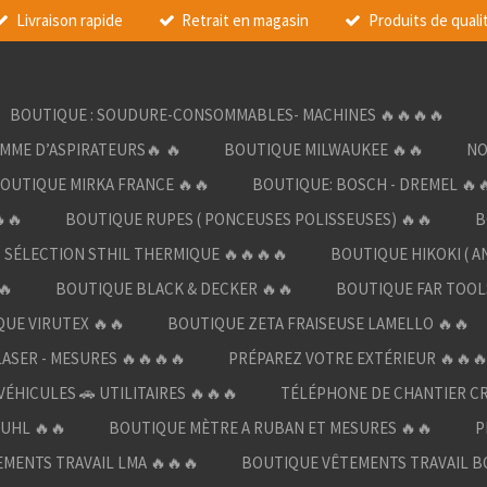
Livraison rapide
Retrait en magasin
Produits de quali
BOUTIQUE : SOUDURE-CONSOMMABLES- MACHINES 🔥🔥🔥🔥
AMME D’ASPIRATEURS🔥 🔥
BOUTIQUE MILWAUKEE 🔥🔥
NO
OUTIQUE MIRKA FRANCE 🔥🔥
BOUTIQUE: BOSCH - DREMEL 🔥
🔥
BOUTIQUE RUPES ( PONCEUSES POLISSEUSES) 🔥🔥
B
SÉLECTION STHIL THERMIQUE 🔥🔥🔥🔥
BOUTIQUE HIKOKI ( A
🔥
BOUTIQUE BLACK & DECKER 🔥🔥
BOUTIQUE FAR TOOL
UE VIRUTEX 🔥🔥
BOUTIQUE ZETA FRAISEUSE LAMELLO 🔥🔥
LASER - MESURES 🔥🔥🔥🔥
PRÉPAREZ VOTRE EXTÉRIEUR 🔥🔥
ÉHICULES 🚗 UTILITAIRES 🔥🔥🔥
TÉLÉPHONE DE CHANTIER C
UHL 🔥🔥
BOUTIQUE MÈTRE A RUBAN ET MESURES 🔥🔥
P
MENTS TRAVAIL LMA 🔥🔥🔥
BOUTIQUE VÊTEMENTS TRAVAIL B