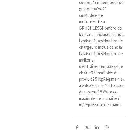
coupe
14 cm
Longueur du
guide-chaîne
20
cm
Modèle de
moteur
Moteur
BRUSHLESS
Nombre de
batteries incluses dans la
livraison
1 pcs
Nombre de
chargeurs inclus dans la
livraison
1 pcs
Nombre de
maillons
d’entraînement
33
Pas de
chaîne
9.5 mm
Poids du
produit
2.5 Kg
Régime max.
à vide
3800 min^-1
Tension
du moteur
18 V
Vitesse
maximale de la chaîne
7
m/s
Épaisseur de chaîne
P
P
P
P