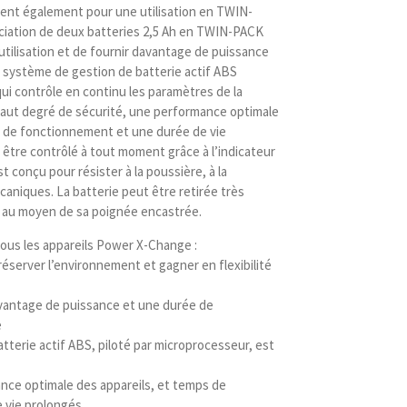
ient également pour une utilisation en TWIN-
sociation de deux batteries 2,5 Ah en TWIN-PACK
utilisation et de fournir davantage de puissance
 Le système de gestion de batterie actif ABS
i contrôle en continu les paramètres de la
s haut degré de sécurité, une performance optimale
s de fonctionnement et une durée de vie
être contrôlé à tout moment grâce à l’indicateur
st conçu pour résister à la poussière, à la
caniques. La batterie peut être retirée très
s au moyen de sa poignée encastrée.
 tous les appareils Power X-Change :
éserver l’environnement et gagner en flexibilité
vantage de puissance et une durée de
e
terie actif ABS, piloté par microprocesseur, est
nce optimale des appareils, et temps de
 vie prolongés.