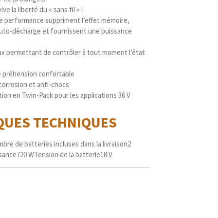
e la liberté du « sans fil » !
ute performance suppriment l’effet mémoire,
uto-décharge et fournissent une puissance
aux permettant de contrôler à tout moment l’état
 préhension confortable
-corrosion et anti-chocs
tion en Twin-Pack pour les applications 36 V
IQUES
TECHNIQUES
bre de batteries incluses dans la livraison
2
sance
720 W
Tension de la batterie
18 V