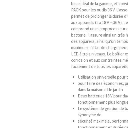
base idéal de la gamme, et conv
PACK pour les outils 36 V. L’as
permet de prolonger la durée d’
aux appareils (2 x 18 V = 36 V).
comprend un microprocesseur qu
batterie. Il assure ainsi un trè
des appareils, ainsi qu’un temp
maximum. L'état de charge peut 
LED à trois niveaux. Le boîtier e
corrosion et aux contraintes mé
facilement de tous les appareil
Utilisation universelle pour
pour faire des économies, pr
dans la maison et le jardin
Deux batteries 18 V pour da
fonctionnement plus longu
Le système de gestion de bat
synonyme de
sécurité maximale, performa
fonctionnement et durée de