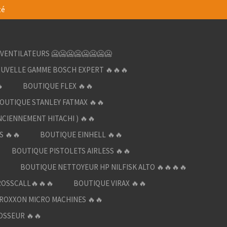
té
VENTILATEURS 🥶🥶🥶🥶🥶🥶🥶🥶
UVELLE GAMME BOSCH EXPERT 🔥🔥🔥

BOUTIQUE FLEX 🔥🔥
OUTIQUE STANLEY FATMAX 🔥🔥
NCIENNEMENT HITACHI ) 🔥🔥
S 🔥🔥
BOUTIQUE EINHELL 🔥🔥
BOUTIQUE PISTOLETS AIRLESS 🔥🔥

BOUTIQUE NETTOYEUR HP NILFISK ALTO 🔥🔥🔥🔥
ROSSCALL🔥🔥🔥
BOUTIQUE VIRAX 🔥🔥
ROXXON MICRO MACHINES 🔥🔥
OSSEUR 🔥🔥