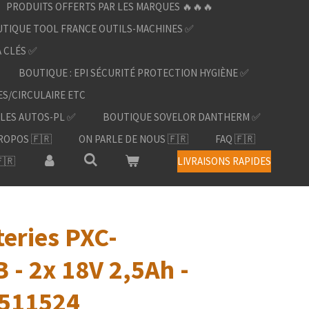
PRODUITS OFFERTS PAR LES MARQUES 🔥🔥🔥
TIQUE TOOL FRANCE OUTILS-MACHINES ✅
À CLÉS ✅
BOUTIQUE : EPI SÉCURITÉ PROTECTION HYGIÈNE ✅
ES/CIRCULAIRE ETC
LES AUTOS-PL ✅
BOUTIQUE SOVELOR DANTHERM ✅
ROPOS 🇫🇷
ON PARLE DE NOUS 🇫🇷
FAQ 🇫🇷
🇷
LIVRAISONS RAPIDES
teries PXC-
 - 2x 18V 2,5Ah -
4511524