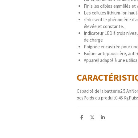
Finis les câbles emmêlés et viv
Les cellules lithium-ion ha
réduisent le phénomène d’a
élevée et constante.
Indicateur LED à trois nive
de charge
Poignée encastrée pour une
Boîtier anti-poussière, anti
Appareil adapté à une utilisa
CARACTÉRIST
Capacité de la batterie
2.5 Ah
Nom
pcs
Poids du produit
0.46 Kg
Puis
P
P
P
a
a
a
r
r
r
t
t
t
a
a
a