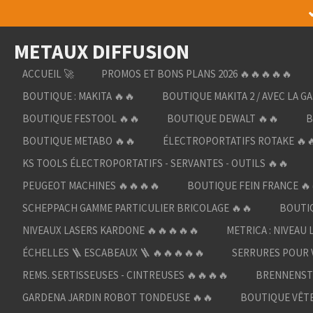
Passer
au
METAUX DIFFUSION
contenu
principal
ACCUEIL 🚀
PROMOS ET BONS PLANS 2026 🔥🔥🔥🔥🔥
BOUTIQUE : MAKITA 🔥🔥
BOUTIQUE MAKITA 2 / AVEC LA G
BOUTIQUE FESTOOL 🔥🔥
BOUTIQUE DEWALT 🔥🔥
B
BOUTIQUE METABO 🔥🔥
ÉLECTROPORTATIFS ROTAKE 🔥
KS TOOLS ÉLECTROPORTATIFS - SERVANTES - OUTILS 🔥🔥
PEUGEOT MACHINES 🔥🔥🔥🔥
BOUTIQUE FEIN FRANCE 🔥
SCHEPPACH GAMME PARTICULIER BRICOLAGE 🔥🔥
BOUTIQ
NIVEAUX LASERS KARDONE 🔥🔥🔥🔥🔥
METRICA : NIVEAU 
ÉCHELLES 🪜 ESCABEAUX 🪜 🔥🔥🔥🔥🔥
SERRURES POUR V
REMS. SERTISSEUSES - CINTREUSES 🔥🔥🔥🔥
BRENNENST
GARDENA JARDIN ROBOT TONDEUSE 🔥🔥
BOUTIQUE VÊTE