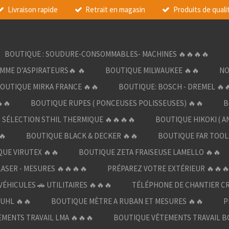
Livraison rapide
Retrait en magasin
Produits de quali
BOUTIQUE : SOUDURE-CONSOMMABLES- MACHINES 🔥🔥🔥🔥
AMME D’ASPIRATEURS🔥 🔥
BOUTIQUE MILWAUKEE 🔥🔥
NO
OUTIQUE MIRKA FRANCE 🔥🔥
BOUTIQUE: BOSCH - DREMEL 🔥
🔥
BOUTIQUE RUPES ( PONCEUSES POLISSEUSES) 🔥🔥
B
SÉLECTION STHIL THERMIQUE 🔥🔥🔥🔥
BOUTIQUE HIKOKI ( A
🔥
BOUTIQUE BLACK & DECKER 🔥🔥
BOUTIQUE FAR TOOL
UE VIRUTEX 🔥🔥
BOUTIQUE ZETA FRAISEUSE LAMELLO 🔥🔥
LASER - MESURES 🔥🔥🔥🔥
PRÉPAREZ VOTRE EXTÉRIEUR 🔥🔥
ÉHICULES 🚗 UTILITAIRES 🔥🔥🔥
TÉLÉPHONE DE CHANTIER C
UHL 🔥🔥
BOUTIQUE MÈTRE A RUBAN ET MESURES 🔥🔥
P
MENTS TRAVAIL LMA 🔥🔥🔥
BOUTIQUE VÊTEMENTS TRAVAIL B