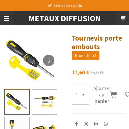
Livraison rapide
Passer
au
METAUX DIFFUSION
contenu
principal
Tournevis porte
embouts
Promotion !
17,60 €
26,00 €
Ajouter
au
panier
P
P
P
P