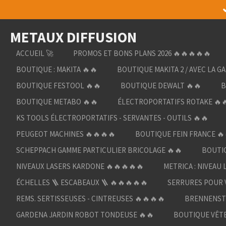
Passer
au
METAUX DIFFUSION
contenu
principal
ACCUEIL 🚀
PROMOS ET BONS PLANS 2026 🔥🔥🔥🔥🔥
BOUTIQUE : MAKITA 🔥🔥
BOUTIQUE MAKITA 2 / AVEC LA G
BOUTIQUE FESTOOL 🔥🔥
BOUTIQUE DEWALT 🔥🔥
B
BOUTIQUE METABO 🔥🔥
ÉLECTROPORTATIFS ROTAKE 🔥
KS TOOLS ÉLECTROPORTATIFS - SERVANTES - OUTILS 🔥🔥
PEUGEOT MACHINES 🔥🔥🔥🔥
BOUTIQUE FEIN FRANCE 🔥
SCHEPPACH GAMME PARTICULIER BRICOLAGE 🔥🔥
BOUTIQ
NIVEAUX LASERS KARDONE 🔥🔥🔥🔥🔥
METRICA : NIVEAU 
ÉCHELLES 🪜 ESCABEAUX 🪜 🔥🔥🔥🔥🔥
SERRURES POUR V
REMS. SERTISSEUSES - CINTREUSES 🔥🔥🔥🔥
BRENNENST
GARDENA JARDIN ROBOT TONDEUSE 🔥🔥
BOUTIQUE VÊTE