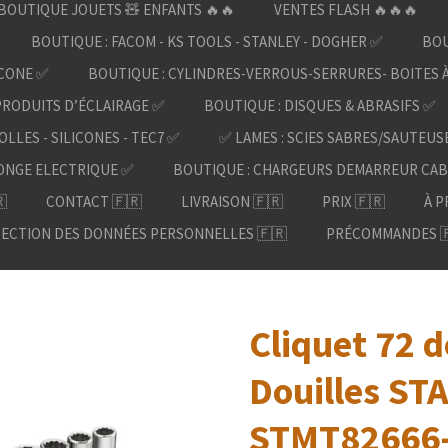
BOUTIQUE JOUETS 🧸 ENFANTS 🔥🔥
VENTES FLASH 🔥🔥🔥
BOUTIQUE : FACOM - KS TOOLS - STANLEY - DOGHER ✅
BOU
ICONE ✅
BOUTIQUE : CYLINDRES-VERROUS-SERRURES- BOITES 
PRODUITS D’ÉCLAIRAGE ✅
BOUTIQUE : DISQUES & ABRASIFS ✅
OLLES - SILICONES - TEC7 ✅
✅ LAMES : SCIES SABRES/SAUTEUS
ONGE ELECTRIQUE ✅
BOUTIQUE : CHARGEURS DEMARREUR CAB

CONTACT 🇫🇷
LIVRAISON 🇫🇷
PRIX 🇫🇷
À P
ECTION DES DONNÉES PERSONNELLES 🇫🇷
PRÉCOMMANDES 
Cliquet 72 d
Douilles STA
STMT82666