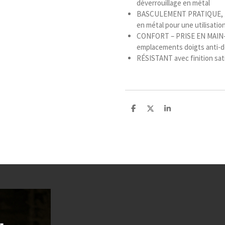
déverrouillage en métal
BASCULEMENT PRATIQUE, RAP
en métal pour une utilisatio
CONFORT – PRISE EN MAIN-
emplacements doigts anti-
RÉSISTANT avec finition sati
P
P
P
a
a
a
r
r
r
t
t
t
a
a
a
g
g
g
e
e
e
r
r
r