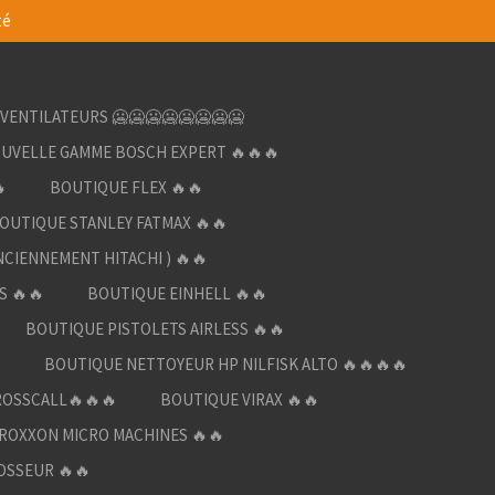
té
VENTILATEURS 🥶🥶🥶🥶🥶🥶🥶🥶
UVELLE GAMME BOSCH EXPERT 🔥🔥🔥

BOUTIQUE FLEX 🔥🔥
OUTIQUE STANLEY FATMAX 🔥🔥
NCIENNEMENT HITACHI ) 🔥🔥
S 🔥🔥
BOUTIQUE EINHELL 🔥🔥
BOUTIQUE PISTOLETS AIRLESS 🔥🔥

BOUTIQUE NETTOYEUR HP NILFISK ALTO 🔥🔥🔥🔥
ROSSCALL🔥🔥🔥
BOUTIQUE VIRAX 🔥🔥
ROXXON MICRO MACHINES 🔥🔥
OSSEUR 🔥🔥