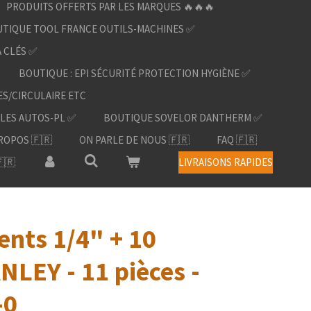
PRODUITS OFFERTS PAR LES MARQUES 🔥🔥🔥
TIQUE TOOL FRANCE OUTILS-MACHINES ✅
À CLÉS ✅
BOUTIQUE : EPI SÉCURITÉ PROTECTION HYGIÈNE ✅
ES/CIRCULAIRE ETC
LES AUTOS-PL ✅
BOUTIQUE SOVELOR DANTHERM ✅
ROPOS 🇫🇷
ON PARLE DE NOUS 🇫🇷
FAQ 🇫🇷
🇷
LIVRAISONS RAPIDES
ents 1/4" + 10
NLEY - 11 pièces -
-0