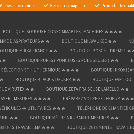
Livraison rapide
Retrait en magasin
Produits de quali
BOUTIQUE : SOUDURE-CONSOMMABLES- MACHINES 🔥🔥🔥🔥
AMME D’ASPIRATEURS🔥 🔥
BOUTIQUE MILWAUKEE 🔥🔥
NO
OUTIQUE MIRKA FRANCE 🔥🔥
BOUTIQUE: BOSCH - DREMEL 🔥
🔥
BOUTIQUE RUPES ( PONCEUSES POLISSEUSES) 🔥🔥
B
SÉLECTION STHIL THERMIQUE 🔥🔥🔥🔥
BOUTIQUE HIKOKI ( A
🔥
BOUTIQUE BLACK & DECKER 🔥🔥
BOUTIQUE FAR TOOL
UE VIRUTEX 🔥🔥
BOUTIQUE ZETA FRAISEUSE LAMELLO 🔥🔥
LASER - MESURES 🔥🔥🔥🔥
PRÉPAREZ VOTRE EXTÉRIEUR 🔥🔥
ÉHICULES 🚗 UTILITAIRES 🔥🔥🔥
TÉLÉPHONE DE CHANTIER C
UHL 🔥🔥
BOUTIQUE MÈTRE A RUBAN ET MESURES 🔥🔥
P
MENTS TRAVAIL LMA 🔥🔥🔥
BOUTIQUE VÊTEMENTS TRAVAIL B