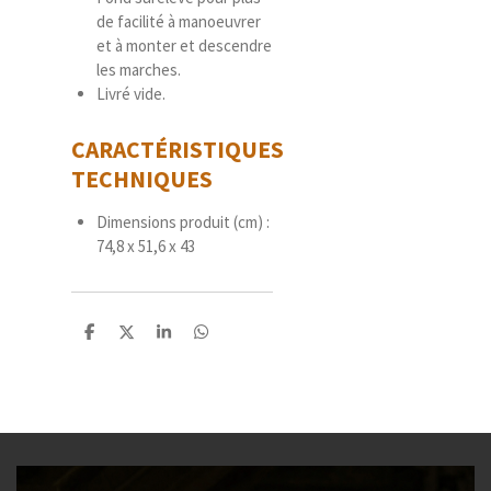
de facilité à manoeuvrer
et à monter et descendre
les marches.
Livré vide.
CARACTÉRISTIQUES
TECHNIQUES
Dimensions produit (cm) :
74,8 x 51,6 x 43
P
P
P
P
a
a
a
a
r
r
r
r
t
t
t
t
a
a
a
a
g
g
g
g
e
e
e
e
r
r
r
r