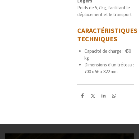
Légers
Poids de 5,7 kg, facilitant le
déplacement et le transport
CARACTÉRISTIQUES
TECHNIQUES
Capacité de charge : 450
kg
Dimensions d'un tréteau :
700 x 56 x 822 mm
P
P
P
P
a
a
a
a
r
r
r
r
t
t
t
t
a
a
a
a
g
g
g
g
e
e
e
e
r
r
r
r