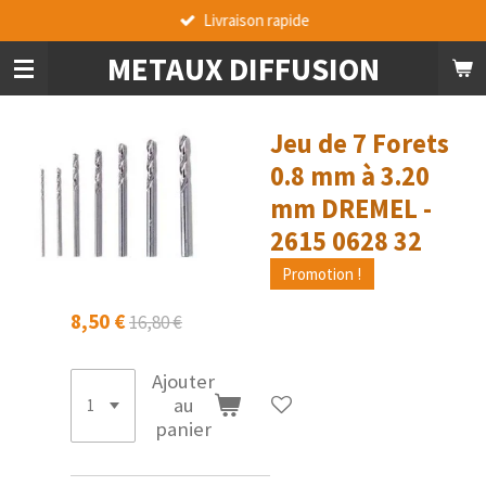
Livraison rapide
Passer
au
METAUX DIFFUSION
contenu
principal
Jeu de 7 Forets
0.8 mm à 3.20
mm DREMEL -
2615 0628 32
Promotion !
8,50 €
16,80 €
Ajouter
au
panier