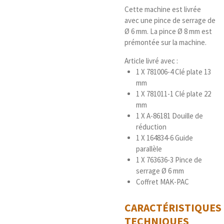
Cette machine est livrée
avec une pince de serrage de
Ø 6 mm. La pince Ø 8 mm est
prémontée sur la machine.
Article livré avec :
1 X 781006-4 Clé plate 13
mm
1 X 781011-1 Clé plate 22
mm
1 X A-86181 Douille de
réduction
1 X 164834-6 Guide
parallèle
1 X 763636-3 Pince de
serrage Ø 6 mm
Coffret MAK-PAC
CARACTÉRISTIQUES
TECHNIQUES