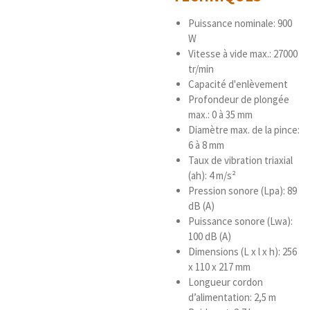
Puissance nominale: 900
W
Vitesse à vide max.: 27000
tr/min
Capacité d'enlèvement
Profondeur de plongée
max.: 0 à 35 mm
Diamètre max. de la pince:
6 à 8 mm
Taux de vibration triaxial
(ah): 4 m/s²
Pression sonore (Lpa): 89
dB (A)
Puissance sonore (Lwa):
100 dB (A)
Dimensions (L x l x h): 256
x 110 x 217 mm
Longueur cordon
d’alimentation: 2,5 m