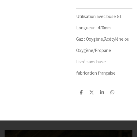
Utilisation avec buse G1
Longueur : 470mm
Gaz : Oxygène/Acétylène ou
Oxygène/Propane
Livré sans buse
fabrication française
P
P
P
P
a
a
a
a
r
r
r
r
t
t
t
t
a
a
a
a
g
g
g
g
e
e
e
e
r
r
r
r