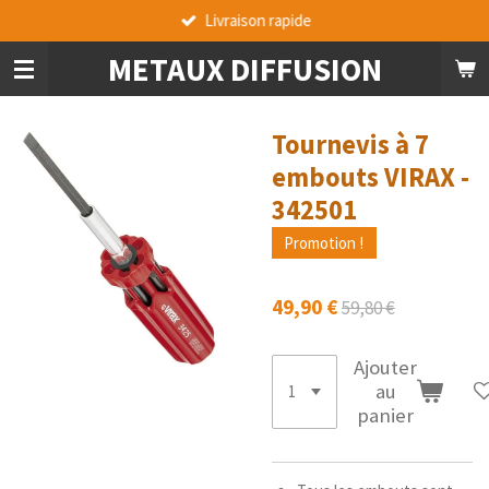
Livraison rapide
Passer
au
METAUX DIFFUSION
contenu
principal
Tournevis à 7
embouts VIRAX -
342501
Promotion !
49,90 €
59,80 €
Ajouter
au
panier