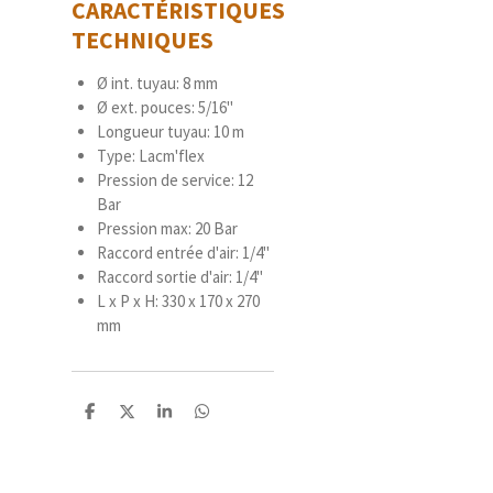
CARACTÉRISTIQUES
TECHNIQUES
Ø int. tuyau: 8 mm
Ø ext. pouces: 5/16"
Longueur tuyau: 10 m
Type: Lacm'flex
Pression de service: 12
Bar
Pression max: 20 Bar
Raccord entrée d'air: 1/4"
Raccord sortie d'air: 1/4"
L x P x H: 330 x 170 x 270
mm
P
P
P
P
a
a
a
a
r
r
r
r
t
t
t
t
a
a
a
a