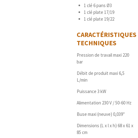
1 clé 6 pans Ø3
1 clé plate 17/19
1 clé plate 19/22
CARACTÉRISTIQUES
TECHNIQUES
Pression de travail maxi 220
bar
Débit de produit maxi 6,5
L/min
Puissance 3 kW
Alimentation 230 V / 50-60 Hz
Buse maxi (neuve) 0,039"
Dimensions (L x l x h) 68 x 61 x
85 cm