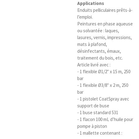
Applications
Enduits pelliculaires prêts-à-
l’emploi.
Peintures en phase aqueuse
ou solvantée : laques,
lasures, vernis, impressions,
mats à plafond,
désinfectants, émaux,
traitement du bois, etc.
Article livré avec :
- 1 flexible Ø1/2" x 15 m, 250
bar
- 1 flexible Ø3/8" x 2 m, 250
bar
- 1 pistolet CoatSpray avec
support de buse
- 1 buse standard 531
- 1 flacon 100 mL d’huile pour
pompe à piston
- 1 mallette contenant :