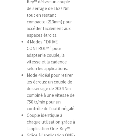
Key™ délivre un couple
de serrage de 1627 Nm
tout en restant
compacte (213mm) pour
accéder facilement aux
espaces étroits.
4 Modes ˝DRIVE
CONTROL™˝ pour
adapter le couple, la
vitesse et la cadence
selon les applications.
Mode 4 idéal pour retirer
les écrous: un couple de
desserrage de 2034 Nm
combiné à une vitesse de
750 tr/min pour un
contrôle de l'outil inégalé.
Couple identique à
chaque utilisation grâce à
l'application One-Key™.
Grâce à l'application ONE-