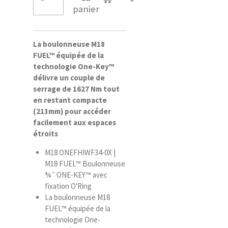
panier
La boulonneuse M18
FUEL™ équipée de la
technologie One-Key™
délivre un couple de
serrage de 1627 Nm tout
en restant compacte
(213mm) pour accéder
facilement aux espaces
étroits
M18 ONEFHIWF34-0X |
M18 FUEL™ Boulonneuse
¾˝ ONE-KEY™ avec
fixation O'Ring
La boulonneuse M18
FUEL™ équipée de la
technologie One-